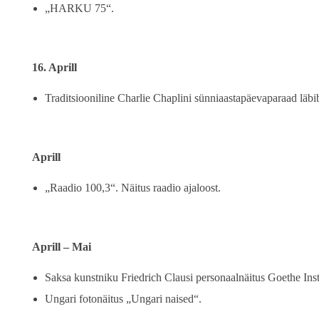
„HARKU 75“.
16. Aprill
Traditsiooniline Charlie Chaplini sünniaastapäevaparaad läbi
Aprill
„Raadio 100,3“. Näitus raadio ajaloost.
Aprill – Mai
Saksa kunstniku Friedrich Clausi personaalnäitus Goethe Inst
Ungari fotonäitus „Ungari naised“.