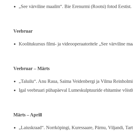
„See värviline maailm“. Bie Erenurmi (Rootsi) fotod Eestist.
Veebruar
Koolitukursus filmi- ja videooperaatoritele „See värviline 
Veebruar – Märts
„Taluilu“. Anu Raua, Saima Veidenbergi ja Vilma Reinholmi 
Igal veebruari pühapäeval Lumeskulptuuride ehitamise võistlu
Märts – Aprill
„Laiuskraad“. Norrköpingi, Kuressaare, Pärnu, Viljandi, Tar