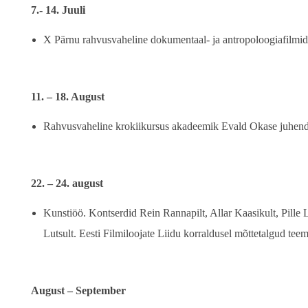
7.- 14. Juuli
X Pärnu rahvusvaheline dokumentaal- ja antropoloogiafilmide
11. – 18. August
Rahvusvaheline krokiikursus akadeemik Evald Okase juhend
22. – 24. august
Kunstiöö. Kontserdid Rein Rannapilt, Allar Kaasikult, Pille Li
Lutsult. Eesti Filmiloojate Liidu korraldusel mõttetalgud teem
August – September