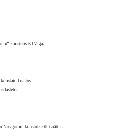
maailm“ koostöös ETV-ga.
koostatud näitus.
s lastele.
tu Novgorodi kunstnike ühisnäitus.