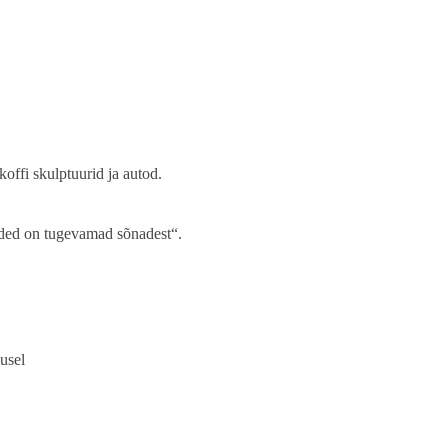
koffi skulptuurid ja autod.
nded on tugevamad sõnadest“.
usel