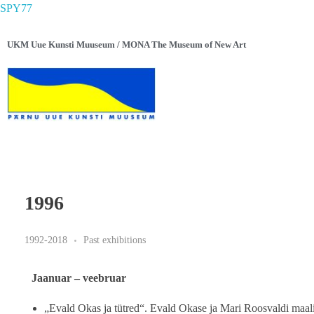
SPY77
UKM Uue Kunsti Muuseum / MONA The Museum of New Art
1996
1992-2018
Past exhibitions
Jaanuar – veebruar
„Evald Okas ja tütred“. Evald Okase ja Mari Roosvaldi maali