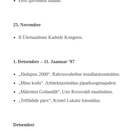
Eero Ijavoineni maalid.
25. November
II Ülemaailmne Kadride Kongress.
1. Detsember – 11. Jaanuar ’97
„Jõulupuu 2000“. Rahvusvaheline installatsiooninäitus.
„Minu kodu“. Arhitektuurinäitus piparkoogimajadest.
„Mälestusi Gotlandilt“, Uno Roosvaldi maalinäitus.
„Triffiidide päev“, Kristel Lukatsi fotonäitus.
Detsember