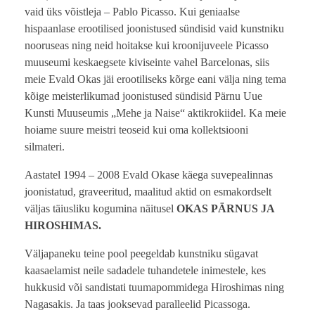
vaid üks võistleja – Pablo Picasso. Kui geniaalse
hispaanlase erootilised joonistused sündisid vaid kunstniku
nooruseas ning neid hoitakse kui kroonijuveele Picasso
muuseumi keskaegsete kiviseinte vahel Barcelonas, siis
meie Evald Okas jäi erootiliseks kõrge eani välja ning tema
kõige meisterlikumad joonistused sündisid Pärnu Uue
Kunsti Muuseumis „Mehe ja Naise“ aktikrokiidel. Ka meie
hoiame suure meistri teoseid kui oma kollektsiooni
silmateri.
Aastatel 1994 – 2008 Evald Okase käega suvepealinnas
joonistatud, graveeritud, maalitud aktid on esmakordselt
väljas täiusliku kogumina näitusel
OKAS PÄRNUS JA
HIROSHIMAS.
Väljapaneku teine pool peegeldab kunstniku sügavat
kaasaelamist neile sadadele tuhandetele inimestele, kes
hukkusid või sandistati tuumapommidega Hiroshimas ning
Nagasakis. Ja taas jooksevad paralleelid Picassoga.