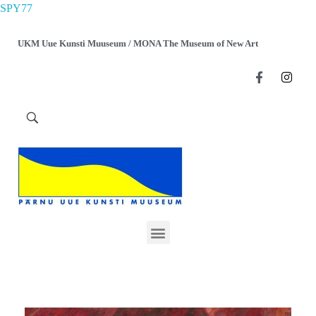
SPY77
UKM Uue Kunsti Muuseum / MONA The Museum of New Art