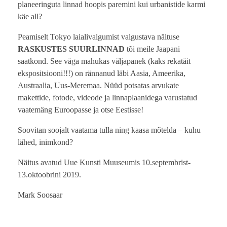
planeeringuta linnad hoopis paremini kui urbanistide karmi
käe all?
Peamiselt Tokyo laialivalgumist valgustava näituse
RASKUSTES SUURLINNAD
tõi meile Jaapani
saatkond. See väga mahukas väljapanek (kaks rekatäit
ekspositsiooni!!!) on rännanud läbi Aasia, Ameerika,
Austraalia, Uus-Meremaa. Nüüd potsatas arvukate
makettide, fotode, videode ja linnaplaanidega varustatud
vaatemäng Euroopasse ja otse Eestisse!
Soovitan soojalt vaatama tulla ning kaasa mõtelda – kuhu
lähed, inimkond?
Näitus avatud Uue Kunsti Muuseumis 10.septembrist-
13.oktoobrini 2019.
Mark Soosaar