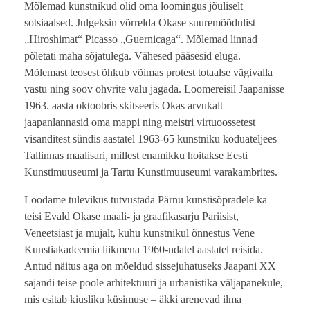
Mõlemad kunstnikud olid oma loomingus jõuliselt
sotsiaalsed. Julgeksin võrrelda Okase suuremõõdulist
„Hiroshimat“ Picasso „Guernicaga“. Mõlemad linnad
põletati maha sõjatulega. Vähesed pääsesid eluga.
Mõlemast teosest õhkub võimas protest totaalse vägivalla
vastu ning soov ohvrite valu jagada. Loomereisil Jaapanisse
1963. aasta oktoobris skitseeris Okas arvukalt
jaapanlannasid oma mappi ning meistri virtuoossetest
visanditest sündis aastatel 1963-65 kunstniku koduateljees
Tallinnas maalisari, millest enamikku hoitakse Eesti
Kunstimuuseumi ja Tartu Kunstimuuseumi varakambrites.
Loodame tulevikus tutvustada Pärnu kunstisõpradele ka
teisi Evald Okase maali- ja graafikasarju Pariisist,
Veneetsiast ja mujalt, kuhu kunstnikul õnnestus Vene
Kunstiakadeemia liikmena 1960-ndatel aastatel reisida.
Antud näitus aga on mõeldud sissejuhatuseks Jaapani XX
sajandi teise poole arhitektuuri ja urbanistika väljapanekule,
mis esitab kiusliku küsimuse – äkki arenevad ilma