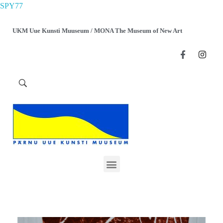
SPY77
UKM Uue Kunsti Muuseum / MONA The Museum of New Art