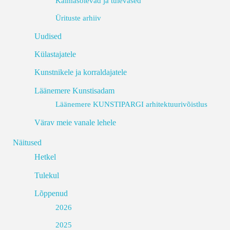
Käimasolevad ja tulevased
Ürituste arhiiv
Uudised
Külastajatele
Kunstnikele ja korraldajatele
Läänemere Kunstisadam
Läänemere KUNSTIPARGI arhitektuurivõistlus
Värav meie vanale lehele
Näitused
Hetkel
Tulekul
Lõppenud
2026
2025