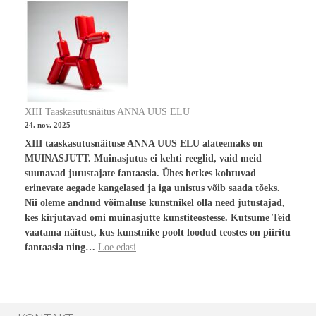
XIII Taaskasutusnäitus ANNA UUS ELU
24. nov. 2025
XIII taaskasutusnäituse ANNA UUS ELU alateemaks on
MUINASJUTT. Muinasjutus ei kehti reeglid, vaid meid
suunavad jutustajate fantaasia. Ühes hetkes kohtuvad
erinevate aegade kangelased ja iga unistus võib saada tõeks.
Nii oleme andnud võimaluse kunstnikel olla need jutustajad,
kes kirjutavad omi muinasjutte kunstiteostesse. Kutsume Teid
vaatama näitust, kus kunstnike poolt loodud teostes on piiritu
fantaasia ning…
Loe edasi