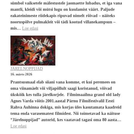
sümbol vaiksetele mälestustele jaomaette lubadus, et iga vana
mantli, kleidi või mütsi lugu on kuulamist väärt. Paljude
eakateinimeste riidekapis ripuvad nimelt rõivad – näiteks
nooruspõlve pulmakleit või tädi kootud villanekampsun –
mis…
Loe edasi
JÄRELNOPPIJAD
16. märts 2026
Prantsusmaal elab siiani vana komme, et kui peremees on
oma viinamäelt või viljapõllult saagi koristanud, võivad
ükskõik kes tulla järelkorjele. Filmimaailma grand old lady
Agnes Varda võitis 2001.aastal Pärnu Filmifestivalil Eesti
Rahva Auhinna dokiga, mis korjas üles kasutamata kaadreid
tema enda varasematest filmidest. Nii toimetavad ka näituse
“Järelnoppijad” autorid, kes vaatavad tagasi oma 80 aasta…
Loe edasi