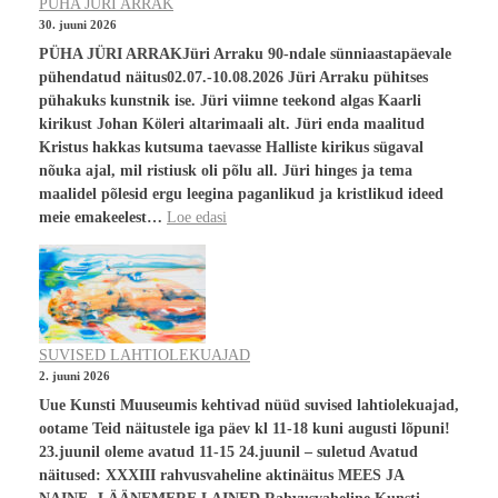
PÜHA JÜRI ARRAK
30. juuni 2026
PÜHA JÜRI ARRAKJüri Arraku 90-ndale sünniaastapäevale
pühendatud näitus02.07.-10.08.2026 Jüri Arraku pühitses
pühakuks kunstnik ise. Jüri viimne teekond algas Kaarli
kirikust Johan Köleri altarimaali alt. Jüri enda maalitud
Kristus hakkas kutsuma taevasse Halliste kirikus sügaval
nõuka ajal, mil ristiusk oli põlu all. Jüri hinges ja tema
maalidel põlesid ergu leegina paganlikud ja kristlikud ideed
meie emakeelest…
Loe edasi
SUVISED LAHTIOLEKUAJAD
2. juuni 2026
Uue Kunsti Muuseumis kehtivad nüüd suvised lahtiolekuajad,
ootame Teid näitustele iga päev kl 11-18 kuni augusti lõpuni!
23.juunil oleme avatud 11-15 24.juunil – suletud Avatud
näitused: XXXIII rahvusvaheline aktinäitus MEES JA