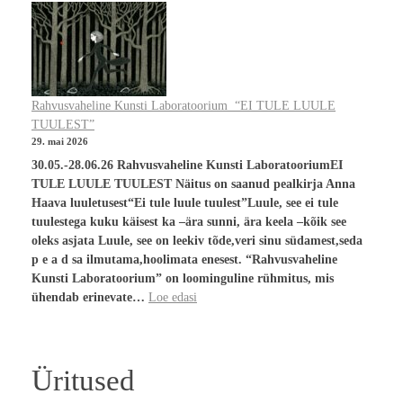
Rahvusvaheline Kunsti Laboratoorium “EI TULE LUULE
TUULEST”
29. mai 2026
30.05.-28.06.26 Rahvusvaheline Kunsti LaboratooriumEI
TULE LUULE TUULEST Näitus on saanud pealkirja Anna
Haava luuletusest“Ei tule luule tuulest”Luule, see ei tule
tuulestega kuku käisest ka –ära sunni, ära keela –kõik see
oleks asjata Luule, see on leekiv tõde,veri sinu südamest,seda
p e a d sa ilmutama,hoolimata enesest. “Rahvusvaheline
Kunsti Laboratoorium” on loominguline rühmitus, mis
ühendab erinevate…
Loe edasi
Üritused