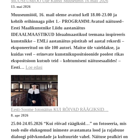
MUUSEUMIÖÖ Uue Kunsti Muuseumis 16.mail 2026
13. mai 2026
Muuseumiööl, 16. mail oleme avatud kell 18.00-23.00 ja
kehtib erihinnaga pilet 1.- PROGRAMM:Avatud näitused–
Eesti Maalikunstnike Liidu aastanäitus
IDEAALMAASTIKUD Ideaalmaastikud teemana inspireeris
kunstnikke – EMLi aastanäitus püstitab sel aastal rekordi –
eksponeeritud on üle 100 autori. Maitse üle vaieldakse, ja
kuidas veel – erinevate kunstnikupositsioonide poolest rikas
ekspositsioon kutsub teid – kohtumiseni näitusesaalides! –
Eesti…
Loe edasi
Eesti-Soome fotonäitus KUI RÕIVAD RÄÄGIKSID…
8. apr 2026
25.04-24.05.2026 “Kui rõivad räägiksid…” on fotoseeria, mis
toob esile elukogenud inimeste avastamata lood ja rajabuue
dialoogi põlvkondade ja kultuuride vahel. Näituse pealkiri on