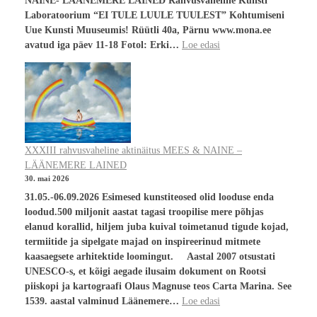
NAINE- LÄÄNEMERE LAINED Rahvusvaheline Kunsti
Laboratoorium “EI TULE LUULE TUULEST” Kohtumiseni
Uue Kunsti Muuseumis! Rüütli 40a, Pärnu www.mona.ee
avatud iga päev 11-18 Fotol: Erki…
Loe edasi
XXXIII rahvusvaheline aktinäitus MEES & NAINE –
LÄÄNEMERE LAINED
30. mai 2026
31.05.-06.09.2026 Esimesed kunstiteosed olid looduse enda
loodud.500 miljonit aastat tagasi troopilise mere põhjas
elanud korallid, hiljem juba kuival toimetanud tigude kojad,
termiitide ja sipelgate majad on inspireerinud mitmete
kaasaegsete arhitektide loomingut. Aastal 2007 otsustati
UNESCO-s, et kõigi aegade ilusaim dokument on Rootsi
piiskopi ja kartograafi Olaus Magnuse teos Carta Marina. See
1539. aastal valminud Läänemere…
Loe edasi