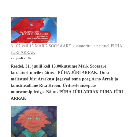
31.07 kell 15 MARK SOOSAARE kuraatorituur näitusel PÜHA
JÜRI ARRAK
25. juuli 2026
Reedel, 31. juulil kell 15.00kutsume Mark Soosaare
kuraatorituurile näitusel PÜHA JÜRI ARRAK. Oma
mälestusi Jüri Arrakust jagavad tema poeg Arno Arrak ja
kunstiteadlane Rita Kroon. Üritusele sissepääs
muuseumipiletiga. Näitus PÜHA JÜRI ARRAK PÜHA JÜRI
ARRAK