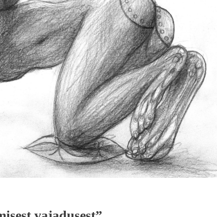
misest vajadusest”