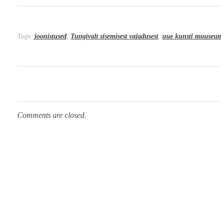
Tags:
joonistused
,
Tungivalt sisemisest vajadusest
,
uue kunsti muuseu
Comments are closed.