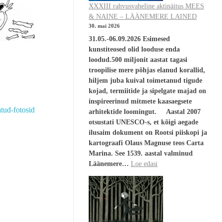
XXXIII rahvusvaheline aktinäitus MEES
& NAINE – LÄÄNEMERE LAINED
30. mai 2026
31.05.-06.09.2026 Esimesed
kunstiteosed olid looduse enda
loodud.500 miljonit aastat tagasi
troopilise mere põhjas elanud korallid,
hiljem juba kuival toimetanud tigude
kojad, termiitide ja sipelgate majad on
inspireerinud mitmete kaasaegsete
atud-fotosid
arhitektide loomingut. Aastal 2007
otsustati UNESCO-s, et kõigi aegade
ilusaim dokument on Rootsi piiskopi ja
kartograafi Olaus Magnuse teos Carta
Marina. See 1539. aastal valminud
Läänemere…
Loe edasi