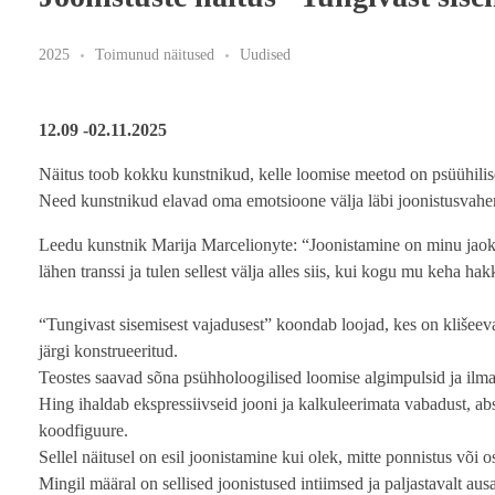
2025
Toimunud näitused
Uudised
12.09 -02.11.2025
Näitus toob kokku kunstnikud, kelle loomise meetod on psüühilis
Need kunstnikud elavad oma emotsioone välja läbi joonistusvahe
Leedu kunstnik Marija Marcelionyte: “Joonistamine on minu jaoks
lähen transsi ja tulen sellest välja alles siis, kui kogu mu keha ha
“Tungivast sisemisest vajadusest” koondab loojad, kes on klišeeva
järgi konstrueeritud.
Teostes saavad sõna psühholoogilised loomise algimpulsid ja ilmarm
Hing ihaldab ekspressiivseid jooni ja kalkuleerimata vabadust, absu
koodfiguure.
Sellel näitusel on esil joonistamine kui olek, mitte ponnistus või
Mingil määral on sellised joonistused intiimsed ja paljastavalt a