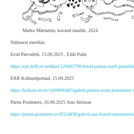
Marko Mäetamm, kavand maalile, 2024
Näitusest meedias:
Eesti Päevaleht, 15.09.2025 , Eilili Pukk
https://epl.delfi.ee/artikkel/120403799/fotod-parnus-naeb-psuuhilis
ERR Kultuuriportaal, 15.09.2025
https://kultuur.err.ee/1609800483/galerii-parnus-avati-joonistuste-
Pärnu Postimees, 16.09.2025 Anu Jürisson
https://parnu.postimees.ee/8324858/galerii-uue-kunsti-muuseumis-