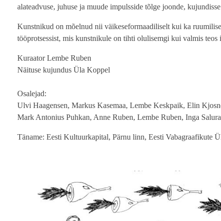
alateadvuse, juhuse ja muude impulsside tõlge joonde, kujundisse
Kunstnikud on mõelnud nii väikeseformaadiliselt kui ka ruumilisel
tööprotsessist, mis kunstnikule on tihti olulisemgi kui valmis teos 
Kuraator Lembe Ruben
Näituse kujundus Üla Koppel
Osalejad:
Ulvi Haagensen, Markus Kasemaa, Lembe Keskpaik, Elin Kjosnes
Mark Antonius Puhkan, Anne Ruben, Lembe Ruben, Inga Salurand,
Täname: Eesti Kultuurkapital, Pärnu linn, Eesti Vabagraafikute 