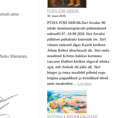
PÜHA JÜRI ARRAK
s annab aimu
30. juuni 2026
PÜHA JÜRI ARRAKJüri Arraku 90-
ndale sünniaastapäevale pühendatud
näitus02.07.-10.08.2026 Jüri Arraku
pühitses pühakuks kunstnik ise. Jüri
viimne teekond algas Kaarli kirikust
Johan Köleri altarimaali alt. Jüri enda
maalitud Kristus hakkas kutsuma
, Marko Mäetamm,
taevasse Halliste kirikus sügaval nõuka
ajal, mil ristiusk oli põlu all. Jüri
hinges ja tema maalidel põlesid ergu
leegina paganlikud ja kristlikud ideed
meie emakeelest…
Loe edasi
SUVISED LAHTIOLEKUAJAD