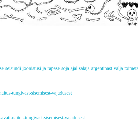
e-seisundi-joonistusi-ja-rapase-soja-ajal-salaja-argentinast-valja-toimet
naitus-tungivast-sisemisest-vajadusest
avati-naitus-tungivast-sisemisest-vajadusest