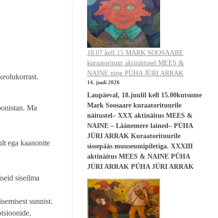
18.07 kell 15 MARK SOOSAARE
kuraatorituur aktinäitusel MEES &
NAINE ning PÜHA JÜRI ARRAK
keolukorrast.
14. juuli 2026
Laupäeval, 18.juulil kell 15.00kutsume
Mark Soosaare kuraatorituurile
oonistan. Ma
näitustel– XXX aktinäitus MEES &
NAINE – Läänemere lained– PÜHA
JÜRI ARRAK Kuraatorituurile
ult ega kaanonite
sissepääs muuseumipiletiga. XXXIII
aktinäitus MEES & NAINE PÜHA
JÜRI ARRAK PÜHA JÜRI ARRAK
iseid siseilma
isemisest sunnist.
otsioonide,