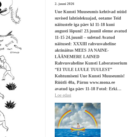
2. juuni 2026
Uue Kunsti Muuseumis kehtivad nüüd
suvised lahtiolekuajad, ootame Teid
näitustele iga päev kl 11-18 kuni
augusti lõpuni! 23.juunil oleme avatud
11-15 24.juunil – suletud Avatud
näitused: XXXIII rahvusvaheline
aktinäitus MEES JA NAINE-
LÄÄNEMERE LAINED
Rahvusvaheline Kunsti Laboratoorium
“EI TULE LUULE TUULEST”
Kohtumiseni Uue Kunsti Muuseumis!
Rüütli 40a, Pärnu www.mona.ee
avatud iga päev 11-18 Fotol: Erki…
Loe edasi