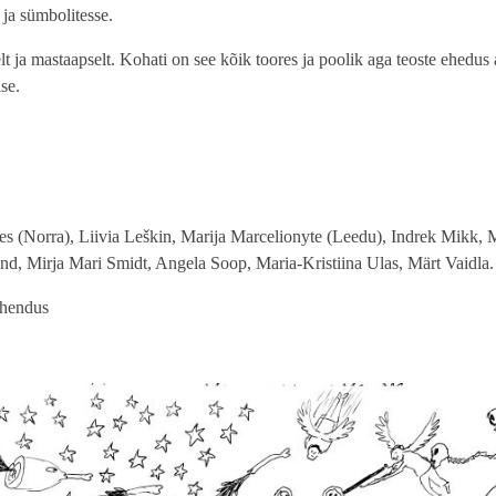
 ja sümbolitesse.
t ja mastaapselt. Kohati on see kõik toores ja poolik aga teoste ehedu
ise.
 (Norra), Liivia Leškin, Marija Marcelionyte (Leedu), Indrek Mikk
 Mirja Mari Smidt, Angela Soop, Maria-Kristiina Ulas, Märt Vaidla.
Ühendus