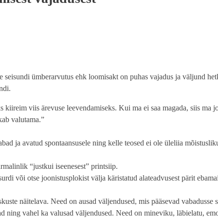
e seisundi ümberarvutus ehk loomisakt on puhas vajadus ja väljund het
ndi.
 kiireim viis ärevuse leevendamiseks. Kui ma ei saa magada, siis ma j
kkab valutama.”
bad ja avatud spontaansusele ning kelle teosed ei ole üleliia mõistuslik
alinlik “justkui iseenesest” printsiip.
rdi või otse joonistusplokist välja käristatud alateadvusest pärit ebama
 oskuste näitelava. Need on ausad väljendused, mis pääsevad vabadusse s
usad ning vahel ka valusad väljendused. Need on mineviku, läbielatu, em