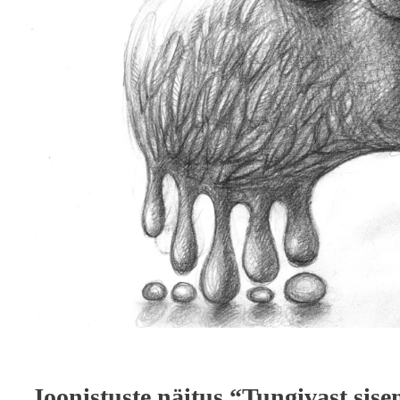
Joonistuste näitus “Tungivast sise