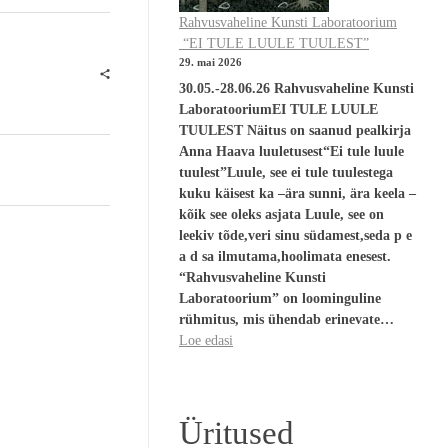
Rahvusvaheline Kunsti Laboratoorium
“EI TULE LUULE TUULEST”
29. mai 2026
30.05.-28.06.26 Rahvusvaheline Kunsti
LaboratooriumEI TULE LUULE
TUULEST Näitus on saanud pealkirja
Anna Haava luuletusest“Ei tule luule
tuulest”Luule, see ei tule tuulestega
kuku käisest ka –ära sunni, ära keela –
kõik see oleks asjata Luule, see on
leekiv tõde,veri sinu südamest,seda p e
a d sa ilmutama,hoolimata enesest.
“Rahvusvaheline Kunsti
Laboratoorium” on loominguline
rühmitus, mis ühendab erinevate…
Loe edasi
Üritused