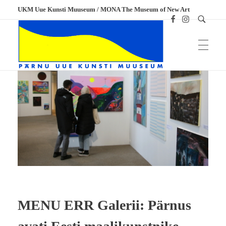
UKM Uue Kunsti Muuseum / MONA The Museum of New Art
UKM
Uue Kunsti Muuseum
MENU ERR Galerii: Pärnus