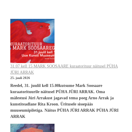
31.07 kell 15 MARK SOOSAARE kuraatorituur näitusel PÜHA
JÜRI ARRAK
25. juuli 2026
Reedel, 31. juulil kell 15.00kutsume Mark Soosaare
kuraatorituurile näitusel PÜHA JÜRI ARRAK. Oma
mälestusi Jüri Arrakust jagavad tema poeg Arno Arrak ja
kunstiteadlane Rita Kroon. Üritusele sissepääs
muuseumipiletiga. Näitus PÜHA JÜRI ARRAK PÜHA JÜRI
ARRAK