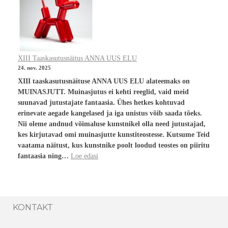
XIII Taaskasutusnäitus ANNA UUS ELU
24. nov. 2025
XIII taaskasutusnäituse ANNA UUS ELU alateemaks on
MUINASJUTT. Muinasjutus ei kehti reeglid, vaid meid
suunavad jutustajate fantaasia. Ühes hetkes kohtuvad
erinevate aegade kangelased ja iga unistus võib saada tõeks.
Nii oleme andnud võimaluse kunstnikel olla need jutustajad,
kes kirjutavad omi muinasjutte kunstiteostesse. Kutsume Teid
vaatama näitust, kus kunstnike poolt loodud teostes on piiritu
fantaasia ning…
Loe edasi
KONTAKT