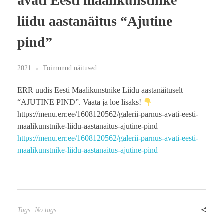
avati Eesti maalikunstnike
liidu aastanäitus “Ajutine
pind”
2021
Toimunud näitused
ERR
uudis Eesti Maalikunstnike Liidu aastanäituselt
“AJUTINE PIND”. Vaata ja loe lisaks!
https://menu.err.ee/1608120562/galerii-parnus-avati-eesti-
maalikunstnike-liidu-aastanaitus-ajutine-pind
https://menu.err.ee/1608120562/galerii-parnus-avati-eesti-
maalikunstnike-liidu-aastanaitus-ajutine-pind
Tags: No tags