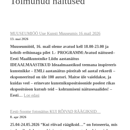
Toimunud näitused
MUUSEUMIÖÖ Uue Kunsti Muuseumis 16.mail 2026
13. mai 2026
Muuseumiööl, 16. mail oleme avatud kell 18.00-23.00 ja
kehtib erihinnaga pilet 1.- PROGRAMM:Avatud näitused–
Eesti Maalikunstnike Liidu aastanäitus
IDEAALMAASTIKUD Ideaalmaastikud teemana inspireeris
kunstnikke – EMLi aastanäitus püstitab sel aastal rekordi –
eksponeeritud on üle 100 autori. Maitse üle vaieldakse, ja
kuidas veel – erinevate kunstnikupositsioonide poolest rikas
ekspositsioon kutsub teid – kohtumiseni näitusesaalides! –
Eesti…
Loe edasi
Eesti-Soome fotonäitus KUI RÕIVAD RÄÄGIKSID…
8. apr 2026
25.04-24.05.2026 “Kui rõivad räägiksid…” on fotoseeria, mis