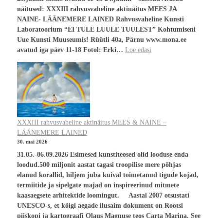
näitused: XXXIII rahvusvaheline aktinäitus MEES JA
NAINE- LÄÄNEMERE LAINED Rahvusvaheline Kunsti
Laboratoorium “EI TULE LUULE TUULEST” Kohtumiseni
Uue Kunsti Muuseumis! Rüütli 40a, Pärnu www.mona.ee
avatud iga päev 11-18 Fotol: Erki…
Loe edasi
XXXIII rahvusvaheline aktinäitus MEES & NAINE –
LÄÄNEMERE LAINED
30. mai 2026
31.05.-06.09.2026 Esimesed kunstiteosed olid looduse enda
loodud.500 miljonit aastat tagasi troopilise mere põhjas
elanud korallid, hiljem juba kuival toimetanud tigude kojad,
termiitide ja sipelgate majad on inspireerinud mitmete
kaasaegsete arhitektide loomingut. Aastal 2007 otsustati
UNESCO-s, et kõigi aegade ilusaim dokument on Rootsi
piiskopi ja kartograafi Olaus Magnuse teos Carta Marina. See