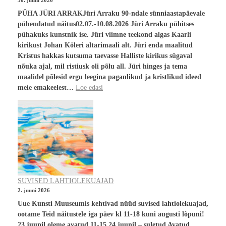
30. juuni 2026
PÜHA JÜRI ARRAKJüri Arraku 90-ndale sünniaastapäevale
pühendatud näitus02.07.-10.08.2026 Jüri Arraku pühitses
pühakuks kunstnik ise. Jüri viimne teekond algas Kaarli
kirikust Johan Köleri altarimaali alt. Jüri enda maalitud
Kristus hakkas kutsuma taevasse Halliste kirikus sügaval
nõuka ajal, mil ristiusk oli põlu all. Jüri hinges ja tema
maalidel põlesid ergu leegina paganlikud ja kristlikud ideed
meie emakeelest…
Loe edasi
SUVISED LAHTIOLEKUAJAD
2. juuni 2026
Uue Kunsti Muuseumis kehtivad nüüd suvised lahtiolekuajad,
ootame Teid näitustele iga päev kl 11-18 kuni augusti lõpuni!
23.juunil oleme avatud 11-15 24.juunil – suletud Avatud