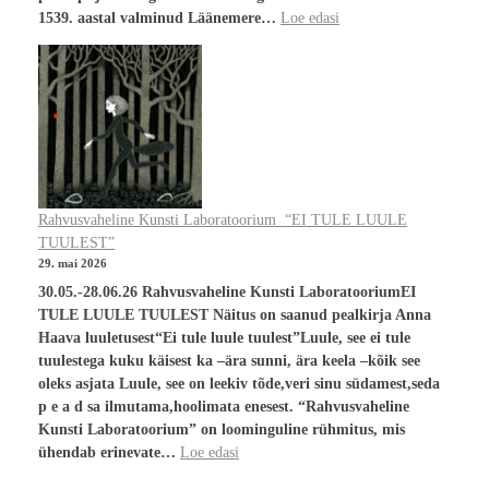
1539. aastal valminud Läänemere…
Loe edasi
Rahvusvaheline Kunsti Laboratoorium “EI TULE LUULE
TUULEST”
29. mai 2026
30.05.-28.06.26 Rahvusvaheline Kunsti LaboratooriumEI
TULE LUULE TUULEST Näitus on saanud pealkirja Anna
Haava luuletusest“Ei tule luule tuulest”Luule, see ei tule
tuulestega kuku käisest ka –ära sunni, ära keela –kõik see
oleks asjata Luule, see on leekiv tõde,veri sinu südamest,seda
p e a d sa ilmutama,hoolimata enesest. “Rahvusvaheline
Kunsti Laboratoorium” on loominguline rühmitus, mis
ühendab erinevate…
Loe edasi