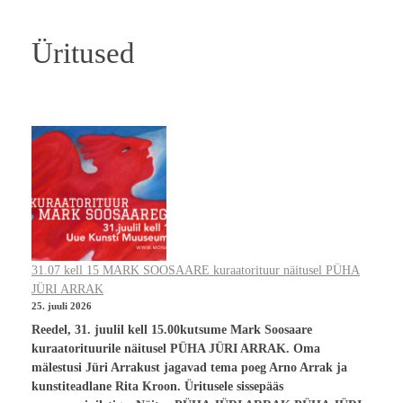
Üritused
31.07 kell 15 MARK SOOSAARE kuraatorituur näitusel PÜHA
JÜRI ARRAK
25. juuli 2026
Reedel, 31. juulil kell 15.00kutsume Mark Soosaare
kuraatorituurile näitusel PÜHA JÜRI ARRAK. Oma
mälestusi Jüri Arrakust jagavad tema poeg Arno Arrak ja
kunstiteadlane Rita Kroon. Üritusele sissepääs