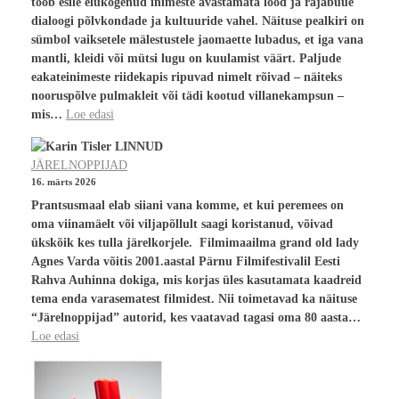
toob esile elukogenud inimeste avastamata lood ja rajabuue
dialoogi põlvkondade ja kultuuride vahel. Näituse pealkiri on
sümbol vaiksetele mälestustele jaomaette lubadus, et iga vana
mantli, kleidi või mütsi lugu on kuulamist väärt. Paljude
eakateinimeste riidekapis ripuvad nimelt rõivad – näiteks
nooruspõlve pulmakleit või tädi kootud villanekampsun –
mis…
Loe edasi
JÄRELNOPPIJAD
16. märts 2026
Prantsusmaal elab siiani vana komme, et kui peremees on
oma viinamäelt või viljapõllult saagi koristanud, võivad
ükskõik kes tulla järelkorjele. Filmimaailma grand old lady
Agnes Varda võitis 2001.aastal Pärnu Filmifestivalil Eesti
Rahva Auhinna dokiga, mis korjas üles kasutamata kaadreid
tema enda varasematest filmidest. Nii toimetavad ka näituse
“Järelnoppijad” autorid, kes vaatavad tagasi oma 80 aasta…
Loe edasi