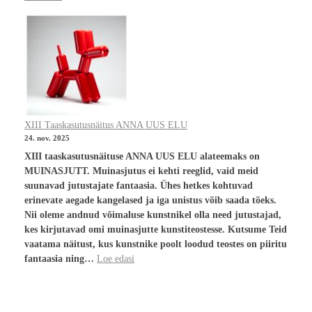
XIII Taaskasutusnäitus ANNA UUS ELU
24. nov. 2025
XIII taaskasutusnäituse ANNA UUS ELU alateemaks on
MUINASJUTT. Muinasjutus ei kehti reeglid, vaid meid
suunavad jutustajate fantaasia. Ühes hetkes kohtuvad
erinevate aegade kangelased ja iga unistus võib saada tõeks.
Nii oleme andnud võimaluse kunstnikel olla need jutustajad,
kes kirjutavad omi muinasjutte kunstiteostesse. Kutsume Teid
vaatama näitust, kus kunstnike poolt loodud teostes on piiritu
fantaasia ning…
Loe edasi