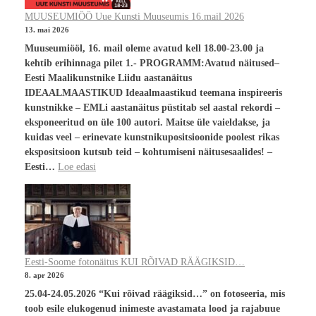
MUUSEUMIÖÖ Uue Kunsti Muuseumis 16.mail 2026
13. mai 2026
Muuseumiööl, 16. mail oleme avatud kell 18.00-23.00 ja
kehtib erihinnaga pilet 1.- PROGRAMM:Avatud näitused–
Eesti Maalikunstnike Liidu aastanäitus
IDEAALMAASTIKUD Ideaalmaastikud teemana inspireeris
kunstnikke – EMLi aastanäitus püstitab sel aastal rekordi –
eksponeeritud on üle 100 autori. Maitse üle vaieldakse, ja
kuidas veel – erinevate kunstnikupositsioonide poolest rikas
ekspositsioon kutsub teid – kohtumiseni näitusesaalides! –
Eesti…
Loe edasi
Eesti-Soome fotonäitus KUI RÕIVAD RÄÄGIKSID…
8. apr 2026
25.04-24.05.2026 “Kui rõivad räägiksid…” on fotoseeria, mis
toob esile elukogenud inimeste avastamata lood ja rajabuue