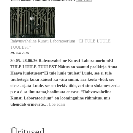
Rahvusvaheline Kunsti Laboratoorium “EI TULE LUULE
TUULEST”
29. mai 2026
30.05.-28.06.26 Rahvusvaheline Kunsti LaboratooriumEI
TULE LUULE TUULEST Näitus on saanud pealkirja Anna
Haava luuletusest“Ei tule luule tuulest”Luule, see ei tule
tuulestega kuku käisest ka –ära sunni, ära keela –kõik see
oleks asjata Luule, see on leekiv tõde,veri sinu südamest,seda
p e a d sa ilmutama,hoolimata enesest. “Rahvusvaheline
Kunsti Laboratoorium” on loominguline rühmitus, mis
ühendab erinevate…
Loe edasi
Üritused