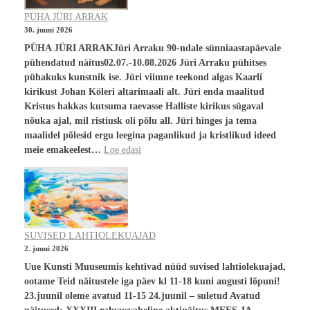
PÜHA JÜRI ARRAK
30. juuni 2026
PÜHA JÜRI ARRAKJüri Arraku 90-ndale sünniaastapäevale
pühendatud näitus02.07.-10.08.2026 Jüri Arraku pühitses
pühakuks kunstnik ise. Jüri viimne teekond algas Kaarli
kirikust Johan Köleri altarimaali alt. Jüri enda maalitud
Kristus hakkas kutsuma taevasse Halliste kirikus sügaval
nõuka ajal, mil ristiusk oli põlu all. Jüri hinges ja tema
maalidel põlesid ergu leegina paganlikud ja kristlikud ideed
meie emakeelest…
Loe edasi
SUVISED LAHTIOLEKUAJAD
2. juuni 2026
Uue Kunsti Muuseumis kehtivad nüüd suvised lahtiolekuajad,
ootame Teid näitustele iga päev kl 11-18 kuni augusti lõpuni!
23.juunil oleme avatud 11-15 24.juunil – suletud Avatud