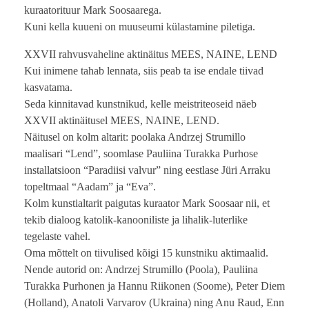
kuraatorituur Mark Soosaarega.
Kuni kella kuueni on muuseumi külastamine piletiga.
XXVII rahvusvaheline aktinäitus MEES, NAINE, LEND
Kui inimene tahab lennata, siis peab ta ise endale tiivad
kasvatama.
Seda kinnitavad kunstnikud, kelle meistriteoseid näeb
XXVII aktinäitusel MEES, NAINE, LEND.
Näitusel on kolm altarit: poolaka Andrzej Strumillo
maalisari “Lend”, soomlase Pauliina Turakka Purhose
installatsioon “Paradiisi valvur” ning eestlase Jüri Arraku
topeltmaal “Aadam” ja “Eva”.
Kolm kunstialtarit paigutas kuraator Mark Soosaar nii, et
tekib dialoog katolik-kanooniliste ja lihalik-luterlike
tegelaste vahel.
Oma mõttelt on tiivulised kõigi 15 kunstniku aktimaalid.
Nende autorid on: Andrzej Strumillo (Poola), Pauliina
Turakka Purhonen ja Hannu Riikonen (Soome), Peter Diem
(Holland), Anatoli Varvarov (Ukraina) ning Anu Raud, Enn