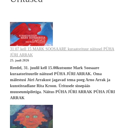
31.07 kell 15 MARK SOOSAARE kuraatorituur näitusel PÜHA
JÜRI ARRAK
25. juuli 2026
Reedel, 31. juulil kell 15.00kutsume Mark Soosaare
kuraatorituurile näitusel PÜHA JÜRI ARRAK. Oma
mälestusi Jüri Arrakust jagavad tema poeg Arno Arrak ja
kunstiteadlane Rita Kroon. Üritusele sissepääs
muuseumipiletiga. Näitus PÜHA JÜRI ARRAK PÜHA JÜRI
ARRAK