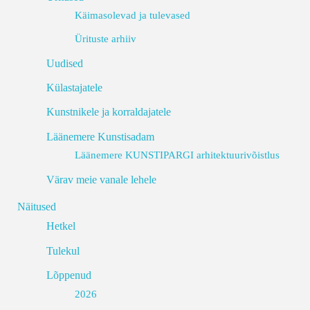
Käimasolevad ja tulevased
Ürituste arhiiv
Uudised
Külastajatele
Kunstnikele ja korraldajatele
Läänemere Kunstisadam
Läänemere KUNSTIPARGI arhitektuurivõistlus
Värav meie vanale lehele
Näitused
Hetkel
Tulekul
Lõppenud
2026