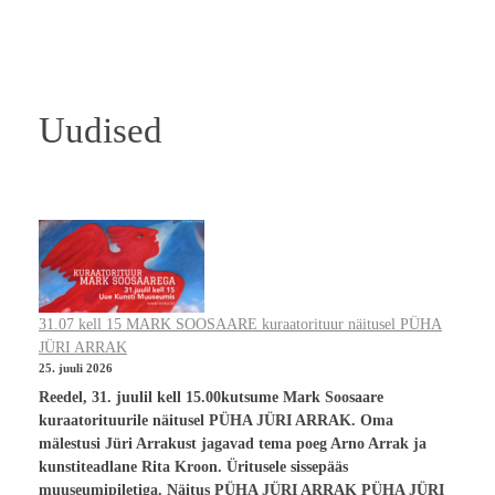
Uudised
31.07 kell 15 MARK SOOSAARE kuraatorituur näitusel PÜHA
JÜRI ARRAK
25. juuli 2026
Reedel, 31. juulil kell 15.00kutsume Mark Soosaare
kuraatorituurile näitusel PÜHA JÜRI ARRAK. Oma
mälestusi Jüri Arrakust jagavad tema poeg Arno Arrak ja
kunstiteadlane Rita Kroon. Üritusele sissepääs
muuseumipiletiga. Näitus PÜHA JÜRI ARRAK PÜHA JÜRI