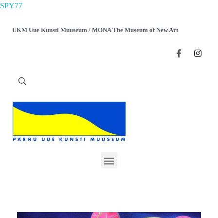
SPY77
UKM Uue Kunsti Muuseum / MONA The Museum of New Art