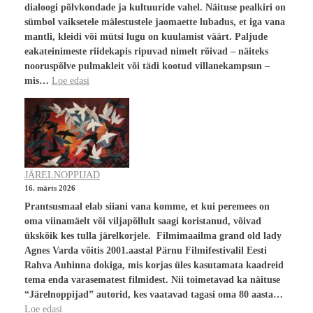
dialoogi põlvkondade ja kultuuride vahel. Näituse pealkiri on
sümbol vaiksetele mälestustele jaomaette lubadus, et iga vana
mantli, kleidi või mütsi lugu on kuulamist väärt. Paljude
eakateinimeste riidekapis ripuvad nimelt rõivad – näiteks
nooruspõlve pulmakleit või tädi kootud villanekampsun –
mis…
Loe edasi
JÄRELNOPPIJAD
16. märts 2026
Prantsusmaal elab siiani vana komme, et kui peremees on
oma viinamäelt või viljapõllult saagi koristanud, võivad
ükskõik kes tulla järelkorjele. Filmimaailma grand old lady
Agnes Varda võitis 2001.aastal Pärnu Filmifestivalil Eesti
Rahva Auhinna dokiga, mis korjas üles kasutamata kaadreid
tema enda varasematest filmidest. Nii toimetavad ka näituse
“Järelnoppijad” autorid, kes vaatavad tagasi oma 80 aasta…
Loe edasi