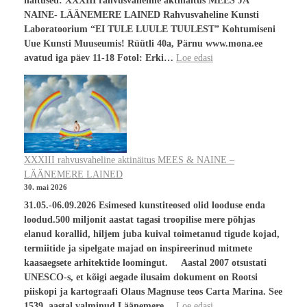
näitused: XXXIII rahvusvaheline aktinäitus MEES JA
NAINE- LÄÄNEMERE LAINED Rahvusvaheline Kunsti
Laboratoorium “EI TULE LUULE TUULEST” Kohtumiseni
Uue Kunsti Muuseumis! Rüütli 40a, Pärnu www.mona.ee
avatud iga päev 11-18 Fotol: Erki…
Loe edasi
XXXIII rahvusvaheline aktinäitus MEES & NAINE –
LÄÄNEMERE LAINED
30. mai 2026
31.05.-06.09.2026 Esimesed kunstiteosed olid looduse enda
loodud.500 miljonit aastat tagasi troopilise mere põhjas
elanud korallid, hiljem juba kuival toimetanud tigude kojad,
termiitide ja sipelgate majad on inspireerinud mitmete
kaasaegsete arhitektide loomingut. Aastal 2007 otsustati
UNESCO-s, et kõigi aegade ilusaim dokument on Rootsi
piiskopi ja kartograafi Olaus Magnuse teos Carta Marina. See
1539. aastal valminud Läänemere…
Loe edasi