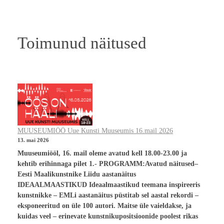
Toimunud näitused
MUUSEUMIÖÖ Uue Kunsti Muuseumis 16.mail 2026
13. mai 2026
Muuseumiööl, 16. mail oleme avatud kell 18.00-23.00 ja
kehtib erihinnaga pilet 1.- PROGRAMM:Avatud näitused–
Eesti Maalikunstnike Liidu aastanäitus
IDEAALMAASTIKUD Ideaalmaastikud teemana inspireeris
kunstnikke – EMLi aastanäitus püstitab sel aastal rekordi –
eksponeeritud on üle 100 autori. Maitse üle vaieldakse, ja
kuidas veel – erinevate kunstnikupositsioonide poolest rikas