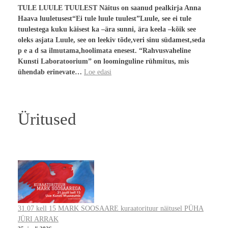
TULE LUULE TUULEST Näitus on saanud pealkirja Anna
Haava luuletusest“Ei tule luule tuulest”Luule, see ei tule
tuulestega kuku käisest ka –ära sunni, ära keela –kõik see
oleks asjata Luule, see on leekiv tõde,veri sinu südamest,seda
p e a d sa ilmutama,hoolimata enesest. “Rahvusvaheline
Kunsti Laboratoorium” on loominguline rühmitus, mis
ühendab erinevate…
Loe edasi
Üritused
31.07 kell 15 MARK SOOSAARE kuraatorituur näitusel PÜHA
JÜRI ARRAK