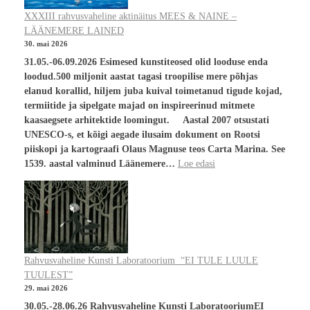
XXXIII rahvusvaheline aktinäitus MEES & NAINE –
LÄÄNEMERE LAINED
30. mai 2026
31.05.-06.09.2026 Esimesed kunstiteosed olid looduse enda
loodud.500 miljonit aastat tagasi troopilise mere põhjas
elanud korallid, hiljem juba kuival toimetanud tigude kojad,
termiitide ja sipelgate majad on inspireerinud mitmete
kaasaegsete arhitektide loomingut. Aastal 2007 otsustati
UNESCO-s, et kõigi aegade ilusaim dokument on Rootsi
piiskopi ja kartograafi Olaus Magnuse teos Carta Marina. See
1539. aastal valminud Läänemere…
Loe edasi
Rahvusvaheline Kunsti Laboratoorium “EI TULE LUULE
TUULEST”
29. mai 2026
30.05.-28.06.26 Rahvusvaheline Kunsti LaboratooriumEI