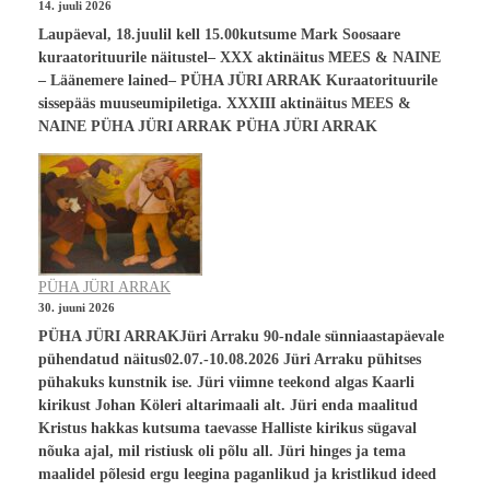
14. juuli 2026
Laupäeval, 18.juulil kell 15.00kutsume Mark Soosaare
kuraatorituurile näitustel– XXX aktinäitus MEES & NAINE
– Läänemere lained– PÜHA JÜRI ARRAK Kuraatorituurile
sissepääs muuseumipiletiga. XXXIII aktinäitus MEES &
NAINE PÜHA JÜRI ARRAK PÜHA JÜRI ARRAK
PÜHA JÜRI ARRAK
30. juuni 2026
PÜHA JÜRI ARRAKJüri Arraku 90-ndale sünniaastapäevale
pühendatud näitus02.07.-10.08.2026 Jüri Arraku pühitses
pühakuks kunstnik ise. Jüri viimne teekond algas Kaarli
kirikust Johan Köleri altarimaali alt. Jüri enda maalitud
Kristus hakkas kutsuma taevasse Halliste kirikus sügaval
nõuka ajal, mil ristiusk oli põlu all. Jüri hinges ja tema
maalidel põlesid ergu leegina paganlikud ja kristlikud ideed