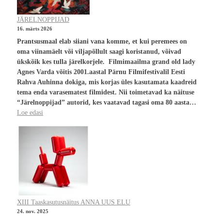
JÄRELNOPPIJAD
16. märts 2026
Prantsusmaal elab siiani vana komme, et kui peremees on
oma viinamäelt või viljapõllult saagi koristanud, võivad
ükskõik kes tulla järelkorjele. Filmimaailma grand old lady
Agnes Varda võitis 2001.aastal Pärnu Filmifestivalil Eesti
Rahva Auhinna dokiga, mis korjas üles kasutamata kaadreid
tema enda varasematest filmidest. Nii toimetavad ka näituse
“Järelnoppijad” autorid, kes vaatavad tagasi oma 80 aasta…
Loe edasi
XIII Taaskasutusnäitus ANNA UUS ELU
24. nov. 2025