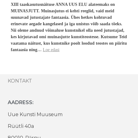
XIII taaskasutusnäituse ANNA UUS ELU alateemaks on
MUINASJUTT. Muinasjutus ei kehti reeglid, vaid meid
suunavad jutustajate fantaasia. Ühes hetkes kohtuvad
erinevate aegade kangelased ja iga unistus võib saada tõeks.
Nii oleme andnud võimaluse kunstnikel olla need jutustajad,
kes kirjutavad omi muinasjutte kunstiteostesse. Kutsume Teid
vaatama näitust, kus kunstnike poolt loodud teostes on piiritu
fantaasia ning…
Loe edasi
KONTAKT
AADRESS:
Uue Kunsti Muuseum
Rüütli 40a
80010, Pärnu