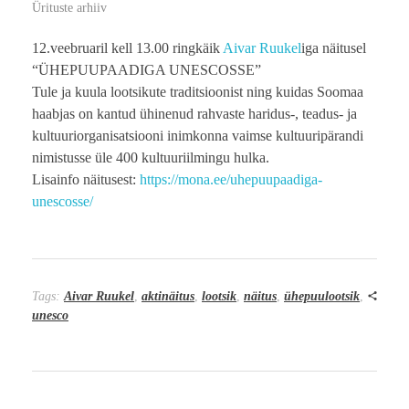
Ürituste arhiiv
12.veebruaril kell 13.00 ringkäik
Aivar Ruukel
iga näitusel
“ÜHEPUUPAADIGA UNESCOSSE”
Tule ja kuula lootsikute traditsioonist ning kuidas Soomaa
haabjas on kantud ühinenud rahvaste haridus-, teadus- ja
kultuuriorganisatsiooni inimkonna vaimse kultuuripärandi
nimistusse üle 400 kultuuriilmingu hulka.
Lisainfo näitusest:
https://mona.ee/uhepuupaadiga-
unescosse/
Tags:
Aivar Ruukel
,
aktinäitus
,
lootsik
,
näitus
,
ühepuulootsik
,
unesco