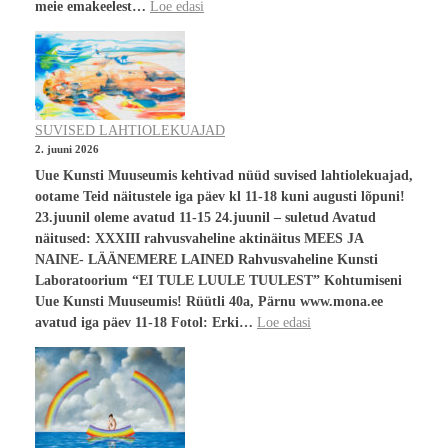
meie emakeelest…
Loe edasi
SUVISED LAHTIOLEKUAJAD
2. juuni 2026
Uue Kunsti Muuseumis kehtivad nüüd suvised lahtiolekuajad,
ootame Teid näitustele iga päev kl 11-18 kuni augusti lõpuni!
23.juunil oleme avatud 11-15 24.juunil – suletud Avatud
näitused: XXXIII rahvusvaheline aktinäitus MEES JA
NAINE- LÄÄNEMERE LAINED Rahvusvaheline Kunsti
Laboratoorium “EI TULE LUULE TUULEST” Kohtumiseni
Uue Kunsti Muuseumis! Rüütli 40a, Pärnu www.mona.ee
avatud iga päev 11-18 Fotol: Erki…
Loe edasi