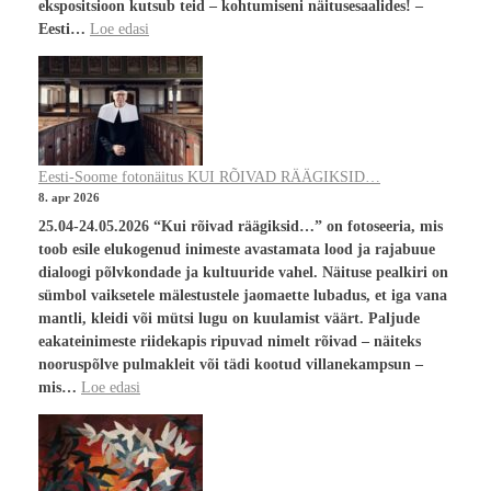
ekspositsioon kutsub teid – kohtumiseni näitusesaalides! –
Eesti…
Loe edasi
Eesti-Soome fotonäitus KUI RÕIVAD RÄÄGIKSID…
8. apr 2026
25.04-24.05.2026 “Kui rõivad räägiksid…” on fotoseeria, mis
toob esile elukogenud inimeste avastamata lood ja rajabuue
dialoogi põlvkondade ja kultuuride vahel. Näituse pealkiri on
sümbol vaiksetele mälestustele jaomaette lubadus, et iga vana
mantli, kleidi või mütsi lugu on kuulamist väärt. Paljude
eakateinimeste riidekapis ripuvad nimelt rõivad – näiteks
nooruspõlve pulmakleit või tädi kootud villanekampsun –
mis…
Loe edasi