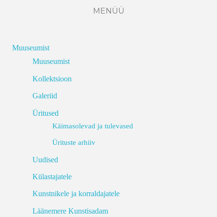
MENÜÜ
Muuseumist
Muuseumist
Kollektsioon
Galeriid
Üritused
Käimasolevad ja tulevased
Ürituste arhiiv
Uudised
Külastajatele
Kunstnikele ja korraldajatele
Läänemere Kunstisadam