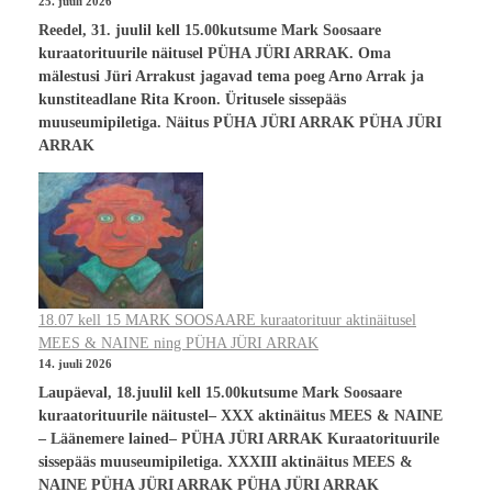
25. juuli 2026
Reedel, 31. juulil kell 15.00kutsume Mark Soosaare
kuraatorituurile näitusel PÜHA JÜRI ARRAK. Oma
mälestusi Jüri Arrakust jagavad tema poeg Arno Arrak ja
kunstiteadlane Rita Kroon. Üritusele sissepääs
muuseumipiletiga. Näitus PÜHA JÜRI ARRAK PÜHA JÜRI
ARRAK
18.07 kell 15 MARK SOOSAARE kuraatorituur aktinäitusel
MEES & NAINE ning PÜHA JÜRI ARRAK
14. juuli 2026
Laupäeval, 18.juulil kell 15.00kutsume Mark Soosaare
kuraatorituurile näitustel– XXX aktinäitus MEES & NAINE
– Läänemere lained– PÜHA JÜRI ARRAK Kuraatorituurile
sissepääs muuseumipiletiga. XXXIII aktinäitus MEES &
NAINE PÜHA JÜRI ARRAK PÜHA JÜRI ARRAK