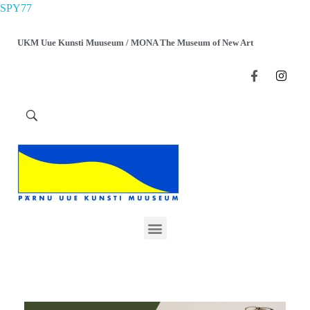
SPY77
UKM Uue Kunsti Muuseum / MONA The Museum of New Art