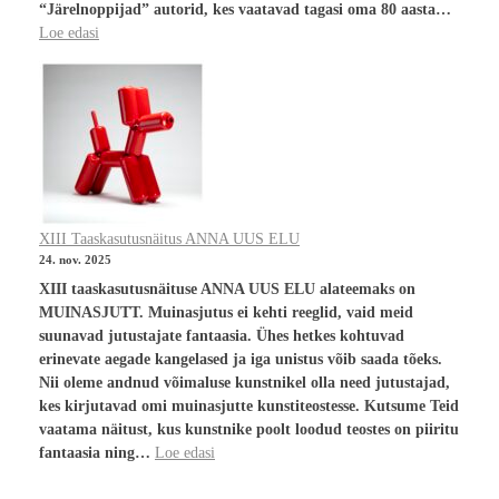
“Järelnoppijad” autorid, kes vaatavad tagasi oma 80 aasta…
Loe edasi
XIII Taaskasutusnäitus ANNA UUS ELU
24. nov. 2025
XIII taaskasutusnäituse ANNA UUS ELU alateemaks on
MUINASJUTT. Muinasjutus ei kehti reeglid, vaid meid
suunavad jutustajate fantaasia. Ühes hetkes kohtuvad
erinevate aegade kangelased ja iga unistus võib saada tõeks.
Nii oleme andnud võimaluse kunstnikel olla need jutustajad,
kes kirjutavad omi muinasjutte kunstiteostesse. Kutsume Teid
vaatama näitust, kus kunstnike poolt loodud teostes on piiritu
fantaasia ning…
Loe edasi