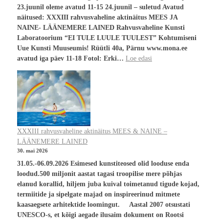
23.juunil oleme avatud 11-15 24.juunil – suletud Avatud
näitused: XXXIII rahvusvaheline aktinäitus MEES JA
NAINE- LÄÄNEMERE LAINED Rahvusvaheline Kunsti
Laboratoorium “EI TULE LUULE TUULEST” Kohtumiseni
Uue Kunsti Muuseumis! Rüütli 40a, Pärnu www.mona.ee
avatud iga päev 11-18 Fotol: Erki…
Loe edasi
XXXIII rahvusvaheline aktinäitus MEES & NAINE –
LÄÄNEMERE LAINED
30. mai 2026
31.05.-06.09.2026 Esimesed kunstiteosed olid looduse enda
loodud.500 miljonit aastat tagasi troopilise mere põhjas
elanud korallid, hiljem juba kuival toimetanud tigude kojad,
termiitide ja sipelgate majad on inspireerinud mitmete
kaasaegsete arhitektide loomingut. Aastal 2007 otsustati
UNESCO-s, et kõigi aegade ilusaim dokument on Rootsi