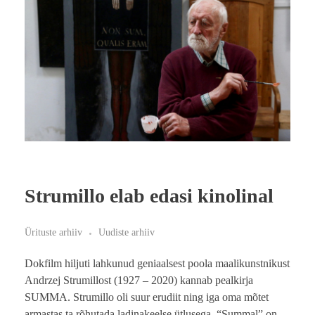
Strumillo elab edasi kinolinal
Ürituste arhiiv
Uudiste arhiiv
Dokfilm hiljuti lahkunud geniaalsest poola maalikunstnikust
Andrzej Strumillost (1927 – 2020) kannab pealkirja
SUMMA. Strumillo oli suur erudiit ning iga oma mõtet
armastas ta rõhutada ladinakeelse ütlusega. “Summal” on