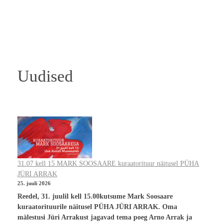
Uudised
31.07 kell 15 MARK SOOSAARE kuraatorituur näitusel PÜHA
JÜRI ARRAK
25. juuli 2026
Reedel, 31. juulil kell 15.00kutsume Mark Soosaare
kuraatorituurile näitusel PÜHA JÜRI ARRAK. Oma
mälestusi Jüri Arrakust jagavad tema poeg Arno Arrak ja