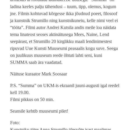
ladina keeles palju tähendusi – tuum, tipp, olemus, kogum
jne. Filmis kohtuvad kõrgesse ikka jõudnud poeet, filosoof
ja kunstnik Strumillo ning kunstnikuneiu, kelle nimi veel ei
“tööta”. Filmi autor Andrei Kutsila andis meile
loa näidata
tema linateost seoses aktinäitusega Mees, Naine, Lend
seepärast, et Strumillo 20 kirglikku maali lendinimestest
ripuvad Uue Kunsti Muuseumi peasaalis kogu suve. Seega
on juulikuus muuseum reede õhtuti lahti seni, kuni
SUMMA saab ära vaadatud.
Näituse kuraator Mark Soosaar
P.S. “Summa” on UKM-is ekraanil juuni-augusti igal reedel
kell 19.00.
Filmi pikkus on 50 min.
Seansile kehtib muuseumi pilet!
Foto:
Kunstniku tütre Anna Strumillo ülesvõte isast maalimas