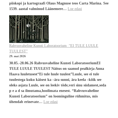
piiskopi ja kartograafi Olaus Magnuse teos Carta Marina. See
1539. aastal valminud Läänemere…
Loe edasi
Rahvusvaheline Kunsti Laboratoorium “EI TULE LUULE
TUULEST”
29. mai 2026
30.05.-28.06.26 Rahvusvaheline Kunsti LaboratooriumEI
TULE LUULE TUULEST Näitus on saanud pealkirja Anna
Haava luuletusest“Ei tule luule tuulest”Luule, see ei tule
tuulestega kuku käisest ka –ära sunni, ära keela –kõik see
oleks asjata Luule, see on leekiv tõde,veri sinu südamest,seda
p e a d sa ilmutama,hoolimata enesest. “Rahvusvaheline
Kunsti Laboratoorium” on loominguline rühmitus, mis
ühendab erinevate…
Loe edasi