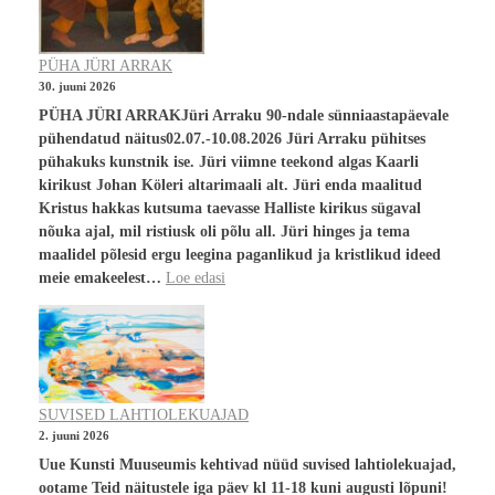
PÜHA JÜRI ARRAK
30. juuni 2026
PÜHA JÜRI ARRAKJüri Arraku 90-ndale sünniaastapäevale
pühendatud näitus02.07.-10.08.2026 Jüri Arraku pühitses
pühakuks kunstnik ise. Jüri viimne teekond algas Kaarli
kirikust Johan Köleri altarimaali alt. Jüri enda maalitud
Kristus hakkas kutsuma taevasse Halliste kirikus sügaval
nõuka ajal, mil ristiusk oli põlu all. Jüri hinges ja tema
maalidel põlesid ergu leegina paganlikud ja kristlikud ideed
meie emakeelest…
Loe edasi
SUVISED LAHTIOLEKUAJAD
2. juuni 2026
Uue Kunsti Muuseumis kehtivad nüüd suvised lahtiolekuajad,
ootame Teid näitustele iga päev kl 11-18 kuni augusti lõpuni!