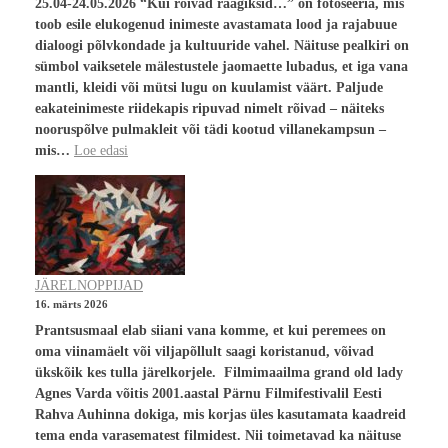
25.04-24.05.2026 “Kui rõivad räägiksid…” on fotoseeria, mis
toob esile elukogenud inimeste avastamata lood ja rajabuue
dialoogi põlvkondade ja kultuuride vahel. Näituse pealkiri on
sümbol vaiksetele mälestustele jaomaette lubadus, et iga vana
mantli, kleidi või mütsi lugu on kuulamist väärt. Paljude
eakateinimeste riidekapis ripuvad nimelt rõivad – näiteks
nooruspõlve pulmakleit või tädi kootud villanekampsun –
mis…
Loe edasi
JÄRELNOPPIJAD
16. märts 2026
Prantsusmaal elab siiani vana komme, et kui peremees on
oma viinamäelt või viljapõllult saagi koristanud, võivad
ükskõik kes tulla järelkorjele. Filmimaailma grand old lady
Agnes Varda võitis 2001.aastal Pärnu Filmifestivalil Eesti
Rahva Auhinna dokiga, mis korjas üles kasutamata kaadreid
tema enda varasematest filmidest. Nii toimetavad ka näituse