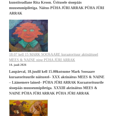
kunstiteadlane Rita Kroon. Üritusele sissepääs
muuseumipiletiga. Näitus PÜHA JÜRI ARRAK PÜHA JÜRI
ARRAK
18.07 kell 15 MARK SOOSAARE kuraatorituur aktinäitusel
MEES & NAINE ning PÜHA JÜRI ARRAK
14. juuli 2026
Laupäeval, 18.juulil kell 15.00kutsume Mark Soosaare
kuraatorituurile näitustel– XXX aktinäitus MEES & NAINE
– Läänemere lained– PÜHA JÜRI ARRAK Kuraatorituurile
sissepääs muuseumipiletiga. XXXIII aktinäitus MEES &
NAINE PÜHA JÜRI ARRAK PÜHA JÜRI ARRAK