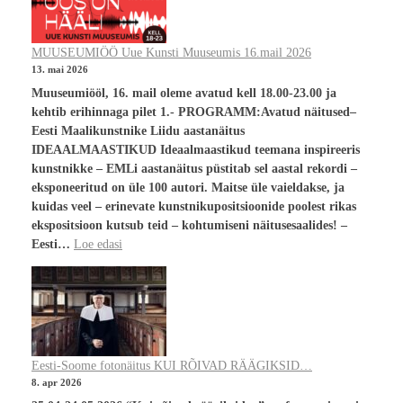
MUUSEUMIÖÖ Uue Kunsti Muuseumis 16.mail 2026
13. mai 2026
Muuseumiööl, 16. mail oleme avatud kell 18.00-23.00 ja
kehtib erihinnaga pilet 1.- PROGRAMM:Avatud näitused–
Eesti Maalikunstnike Liidu aastanäitus
IDEAALMAASTIKUD Ideaalmaastikud teemana inspireeris
kunstnikke – EMLi aastanäitus püstitab sel aastal rekordi –
eksponeeritud on üle 100 autori. Maitse üle vaieldakse, ja
kuidas veel – erinevate kunstnikupositsioonide poolest rikas
ekspositsioon kutsub teid – kohtumiseni näitusesaalides! –
Eesti…
Loe edasi
Eesti-Soome fotonäitus KUI RÕIVAD RÄÄGIKSID…
8. apr 2026