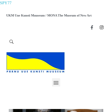
SPY77
UKM Uue Kunsti Muuseum / MONA The Museum of New Art