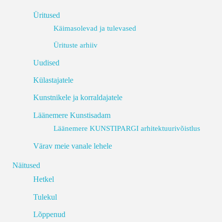
Üritused
Käimasolevad ja tulevased
Ürituste arhiiv
Uudised
Külastajatele
Kunstnikele ja korraldajatele
Läänemere Kunstisadam
Läänemere KUNSTIPARGI arhitektuurivõistlus
Värav meie vanale lehele
Näitused
Hetkel
Tulekul
Lõppenud