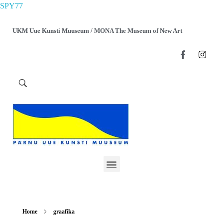
SPY77
UKM Uue Kunsti Muuseum / MONA The Museum of New Art
Home
graafika