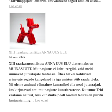
“Järelnoppijad” autorid, kes vaatavad tagasi oma 80 aasta…
Loe edasi
XIII Taaskasutusnäitus ANNA UUS ELU
24. nov. 2025
XIII taaskasutusnäituse ANNA UUS ELU alateemaks on
MUINASJUTT. Muinasjutus ei kehti reeglid, vaid meid
suunavad jutustajate fantaasia. Ühes hetkes kohtuvad
erinevate aegade kangelased ja iga unistus võib saada tõeks.
Nii oleme andnud võimaluse kunstnikel olla need jutustajad,
kes kirjutavad omi muinasjutte kunstiteostesse. Kutsume Teid
vaatama näitust, kus kunstnike poolt loodud teostes on piiritu
fantaasia ning…
Loe edasi