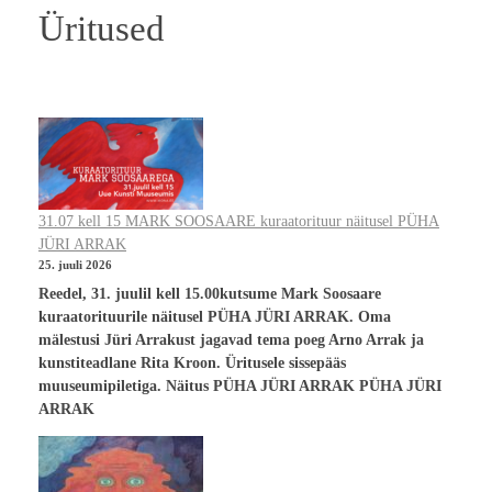
Üritused
31.07 kell 15 MARK SOOSAARE kuraatorituur näitusel PÜHA
JÜRI ARRAK
25. juuli 2026
Reedel, 31. juulil kell 15.00kutsume Mark Soosaare
kuraatorituurile näitusel PÜHA JÜRI ARRAK. Oma
mälestusi Jüri Arrakust jagavad tema poeg Arno Arrak ja
kunstiteadlane Rita Kroon. Üritusele sissepääs
muuseumipiletiga. Näitus PÜHA JÜRI ARRAK PÜHA JÜRI
ARRAK