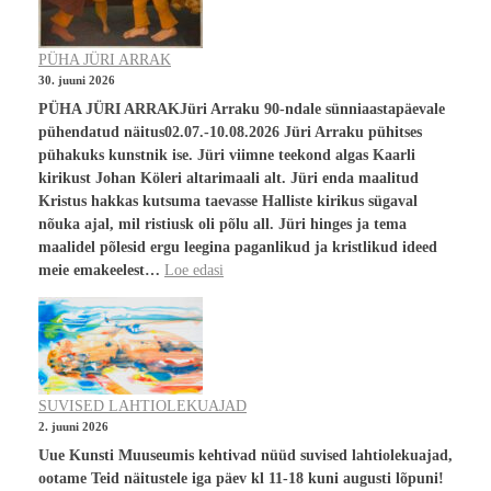
PÜHA JÜRI ARRAK
30. juuni 2026
PÜHA JÜRI ARRAKJüri Arraku 90-ndale sünniaastapäevale
pühendatud näitus02.07.-10.08.2026 Jüri Arraku pühitses
pühakuks kunstnik ise. Jüri viimne teekond algas Kaarli
kirikust Johan Köleri altarimaali alt. Jüri enda maalitud
Kristus hakkas kutsuma taevasse Halliste kirikus sügaval
nõuka ajal, mil ristiusk oli põlu all. Jüri hinges ja tema
maalidel põlesid ergu leegina paganlikud ja kristlikud ideed
meie emakeelest…
Loe edasi
SUVISED LAHTIOLEKUAJAD
2. juuni 2026
Uue Kunsti Muuseumis kehtivad nüüd suvised lahtiolekuajad,
ootame Teid näitustele iga päev kl 11-18 kuni augusti lõpuni!