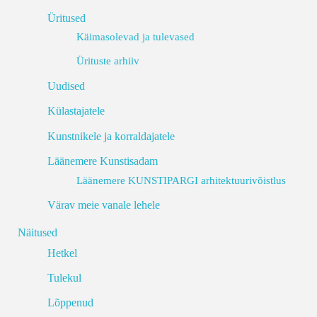
Üritused
Käimasolevad ja tulevased
Ürituste arhiiv
Uudised
Külastajatele
Kunstnikele ja korraldajatele
Läänemere Kunstisadam
Läänemere KUNSTIPARGI arhitektuurivõistlus
Värav meie vanale lehele
Näitused
Hetkel
Tulekul
Lõppenud