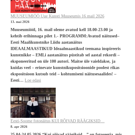
MUUSEUMIÖÖ Uue Kunsti Muuseumis 16.mail 2026
13. mai 2026
Muuseumiööl, 16. mail oleme avatud kell 18.00-23.00 ja
kehtib erihinnaga pilet 1.- PROGRAMM:Avatud näitused–
Eesti Maalikunstnike Liidu aastanäitus
IDEAALMAASTIKUD Ideaalmaastikud teemana inspireeris
kunstnikke – EMLi aastanäitus püstitab sel aastal rekordi –
eksponeeritud on üle 100 autori. Maitse üle vaieldakse, ja
kuidas veel – erinevate kunstnikupositsioonide poolest rikas
ekspositsioon kutsub teid – kohtumiseni näitusesaalides! –
Eesti…
Loe edasi
Eesti-Soome fotonäitus KUI RÕIVAD RÄÄGIKSID…
8. apr 2026
25.04-24.05.2026 “Kui rõivad räägiksid…” on fotoseeria, mis