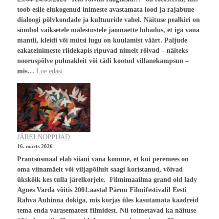
toob esile elukogenud inimeste avastamata lood ja rajabuue
dialoogi põlvkondade ja kultuuride vahel. Näituse pealkiri on
sümbol vaiksetele mälestustele jaomaette lubadus, et iga vana
mantli, kleidi või mütsi lugu on kuulamist väärt. Paljude
eakateinimeste riidekapis ripuvad nimelt rõivad – näiteks
nooruspõlve pulmakleit või tädi kootud villanekampsun –
mis…
Loe edasi
JÄRELNOPPIJAD
16. märts 2026
Prantsusmaal elab siiani vana komme, et kui peremees on
oma viinamäelt või viljapõllult saagi koristanud, võivad
ükskõik kes tulla järelkorjele. Filmimaailma grand old lady
Agnes Varda võitis 2001.aastal Pärnu Filmifestivalil Eesti
Rahva Auhinna dokiga, mis korjas üles kasutamata kaadreid
tema enda varasematest filmidest. Nii toimetavad ka näituse