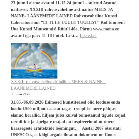
23.juunil oleme avatud 11-15 24.juunil – suletud Avatud
näitused: XXXIII rahvusvaheline aktinäitus MEES JA
NAINE- LÄÄNEMERE LAINED Rahvusvaheline Kunsti
Laboratoorium “EI TULE LUULE TUULEST” Kohtumiseni
Uue Kunsti Muuseumis! Rüütli 40a, Pärnu www.mona.ee
avatud iga päev 11-18 Fotol: Erki…
Loe edasi
XXXIII rahvusvaheline aktinäitus MEES & NAINE –
LÄÄNEMERE LAINED
30. mai 2026
31.05.-06.09.2026 Esimesed kunstiteosed olid looduse enda
loodud.500 miljonit aastat tagasi troopilise mere põhjas
elanud korallid, hiljem juba kuival toimetanud tigude kojad,
termiitide ja sipelgate majad on inspireerinud mitmete
kaasaegsete arhitektide loomingut. Aastal 2007 otsustati
UNESCO-s, et kõigi aegade ilusaim dokument on Rootsi