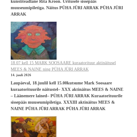
kunstiteadlane Rita Kroon. Üritusele sissepääs
muuseumipiletiga. Näitus PÜHA JÜRI ARRAK PÜHA JÜRI
ARRAK
18.07 kell 15 MARK SOOSAARE kuraatorituur aktinäitusel
MEES & NAINE ning PÜHA JÜRI ARRAK
14. juuli 2026
Laupäeval, 18.juulil kell 15.00kutsume Mark Soosaare
kuraatorituurile näitustel– XXX aktinäitus MEES & NAINE
– Läänemere lained– PÜHA JÜRI ARRAK Kuraatorituurile
sissepääs muuseumipiletiga. XXXIII aktinäitus MEES &
NAINE PÜHA JÜRI ARRAK PÜHA JÜRI ARRAK