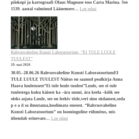
piiskopi ja kartograafi Olaus Magnuse teos Carta Marina. See
1539. aastal valminud Läänemere…
Loe edasi
Rahvusvaheline Kunsti Laboratoorium “EI TULE LUULE
TUULEST”
29. mai 2026
30.05.-28.06.26 Rahvusvaheline Kunsti LaboratooriumEI
TULE LUULE TUULEST Näitus on saanud pealkirja Anna
Haava luuletusest“Ei tule luule tuulest”Luule, see ei tule
tuulestega kuku käisest ka –ära sunni, ära keela –kõik see
oleks asjata Luule, see on leekiv tõde,veri sinu südamest,seda
p e a d sa ilmutama,hoolimata enesest. “Rahvusvaheline
Kunsti Laboratoorium” on loominguline rühmitus, mis
ühendab erinevate…
Loe edasi