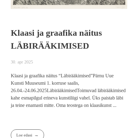
Klaasi ja graafika näitus
LÄBIRÄÄKIMISED
30. apr 2025
Klaasi ja graafika näitus “Läbirääkimised”Pärnu Uue
Kunsti Muuseumi 1. korruse saalis,
26.04.-24.06.2025LäbirääkimisedToimuvad läbirääkimised
kahe esmapilgul erineva kunstiliigi vahel. Üks paistab läbi
ja teine enamasti mitte. Oma teostega on klaasikunst ...
Loe edasi