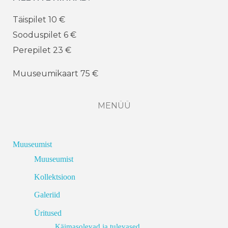
Täispilet 10 €
Sooduspilet 6 €
Perepilet 23 €
Muuseumikaart 75 €
MENÜÜ
Muuseumist
Muuseumist
Kollektsioon
Galeriid
Üritused
Käimasolevad ja tulevased