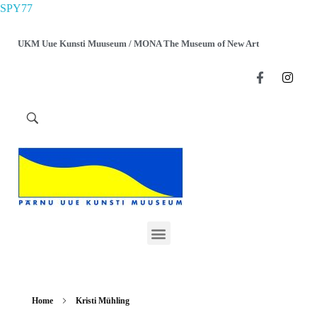
SPY77
UKM Uue Kunsti Muuseum / MONA The Museum of New Art
Home
Kristi Mühling