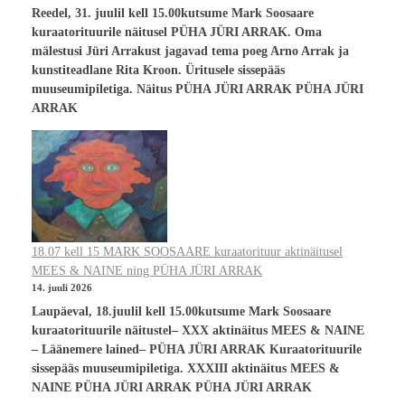
Reedel, 31. juulil kell 15.00kutsume Mark Soosaare
kuraatorituurile näitusel PÜHA JÜRI ARRAK. Oma
mälestusi Jüri Arrakust jagavad tema poeg Arno Arrak ja
kunstiteadlane Rita Kroon. Üritusele sissepääs
muuseumipiletiga. Näitus PÜHA JÜRI ARRAK PÜHA JÜRI
ARRAK
18.07 kell 15 MARK SOOSAARE kuraatorituur aktinäitusel
MEES & NAINE ning PÜHA JÜRI ARRAK
14. juuli 2026
Laupäeval, 18.juulil kell 15.00kutsume Mark Soosaare
kuraatorituurile näitustel– XXX aktinäitus MEES & NAINE
– Läänemere lained– PÜHA JÜRI ARRAK Kuraatorituurile
sissepääs muuseumipiletiga. XXXIII aktinäitus MEES &
NAINE PÜHA JÜRI ARRAK PÜHA JÜRI ARRAK