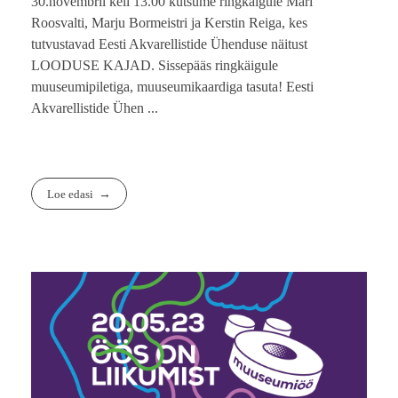
30.novembril kell 13.00 kutsume ringkäigule Mari
Roosvalti, Marju Bormeistri ja Kerstin Reiga, kes
tutvustavad Eesti Akvarellistide Ühenduse näitust
LOODUSE KAJAD. Sissepääs ringkäigule
muuseumipiletiga, muuseumikaardiga tasuta! Eesti
Akvarellistide Ühen ...
Loe edasi