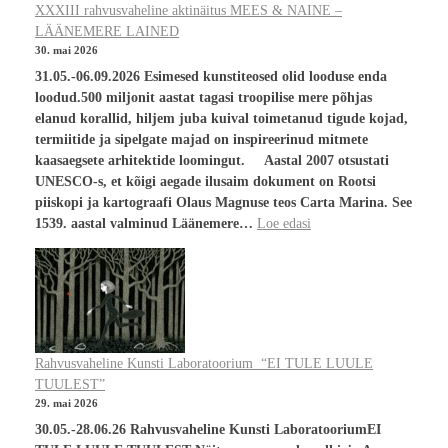
XXXIII rahvusvaheline aktinäitus MEES & NAINE –
LÄÄNEMERE LAINED
30. mai 2026
31.05.-06.09.2026 Esimesed kunstiteosed olid looduse enda
loodud.500 miljonit aastat tagasi troopilise mere põhjas
elanud korallid, hiljem juba kuival toimetanud tigude kojad,
termiitide ja sipelgate majad on inspireerinud mitmete
kaasaegsete arhitektide loomingut. Aastal 2007 otsustati
UNESCO-s, et kõigi aegade ilusaim dokument on Rootsi
piiskopi ja kartograafi Olaus Magnuse teos Carta Marina. See
1539. aastal valminud Läänemere…
Loe edasi
Rahvusvaheline Kunsti Laboratoorium “EI TULE LUULE
TUULEST”
29. mai 2026
30.05.-28.06.26 Rahvusvaheline Kunsti LaboratooriumEI