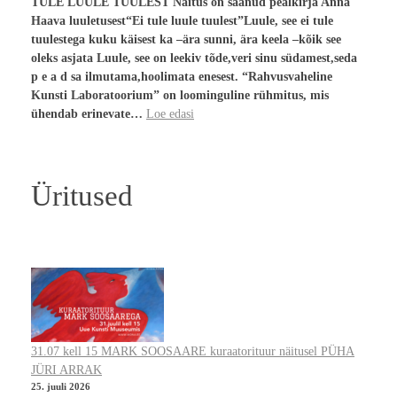
TULE LUULE TUULEST Näitus on saanud pealkirja Anna
Haava luuletusest“Ei tule luule tuulest”Luule, see ei tule
tuulestega kuku käisest ka –ära sunni, ära keela –kõik see
oleks asjata Luule, see on leekiv tõde,veri sinu südamest,seda
p e a d sa ilmutama,hoolimata enesest. “Rahvusvaheline
Kunsti Laboratoorium” on loominguline rühmitus, mis
ühendab erinevate…
Loe edasi
Üritused
31.07 kell 15 MARK SOOSAARE kuraatorituur näitusel PÜHA
JÜRI ARRAK
25. juuli 2026