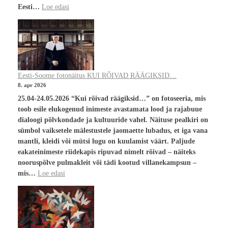
Eesti…
Loe edasi
Eesti-Soome fotonäitus KUI RÕIVAD RÄÄGIKSID…
8. apr 2026
25.04-24.05.2026 “Kui rõivad räägiksid…” on fotoseeria, mis
toob esile elukogenud inimeste avastamata lood ja rajabuue
dialoogi põlvkondade ja kultuuride vahel. Näituse pealkiri on
sümbol vaiksetele mälestustele jaomaette lubadus, et iga vana
mantli, kleidi või mütsi lugu on kuulamist väärt. Paljude
eakateinimeste riidekapis ripuvad nimelt rõivad – näiteks
nooruspõlve pulmakleit või tädi kootud villanekampsun –
mis…
Loe edasi