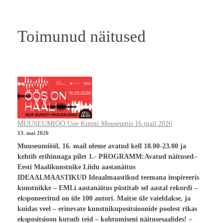
Toimunud näitused
MUUSEUMIÖÖ Uue Kunsti Muuseumis 16.mail 2026
13. mai 2026
Muuseumiööl, 16. mail oleme avatud kell 18.00-23.00 ja
kehtib erihinnaga pilet 1.- PROGRAMM:Avatud näitused–
Eesti Maalikunstnike Liidu aastanäitus
IDEAALMAASTIKUD Ideaalmaastikud teemana inspireeris
kunstnikke – EMLi aastanäitus püstitab sel aastal rekordi –
eksponeeritud on üle 100 autori. Maitse üle vaieldakse, ja
kuidas veel – erinevate kunstnikupositsioonide poolest rikas
ekspositsioon kutsub teid – kohtumiseni näitusesaalides! –