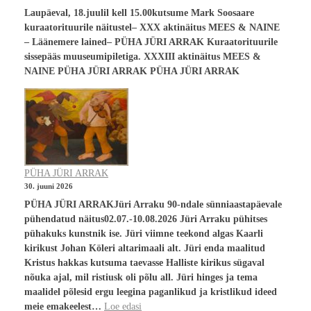
Laupäeval, 18.juulil kell 15.00kutsume Mark Soosaare
kuraatorituurile näitustel– XXX aktinäitus MEES & NAINE
– Läänemere lained– PÜHA JÜRI ARRAK Kuraatorituurile
sissepääs muuseumipiletiga. XXXIII aktinäitus MEES &
NAINE PÜHA JÜRI ARRAK PÜHA JÜRI ARRAK
PÜHA JÜRI ARRAK
30. juuni 2026
PÜHA JÜRI ARRAKJüri Arraku 90-ndale sünniaastapäevale
pühendatud näitus02.07.-10.08.2026 Jüri Arraku pühitses
pühakuks kunstnik ise. Jüri viimne teekond algas Kaarli
kirikust Johan Köleri altarimaali alt. Jüri enda maalitud
Kristus hakkas kutsuma taevasse Halliste kirikus sügaval
nõuka ajal, mil ristiusk oli põlu all. Jüri hinges ja tema
maalidel põlesid ergu leegina paganlikud ja kristlikud ideed
meie emakeelest…
Loe edasi