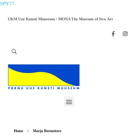
SPY77
UKM Uue Kunsti Muuseum / MONA The Museum of New Art
Home
Marju Bormeister