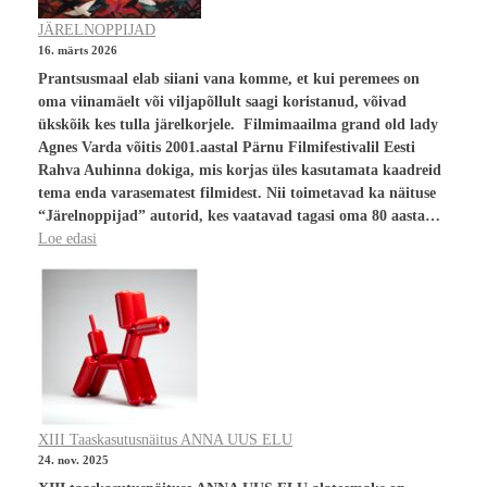
JÄRELNOPPIJAD
16. märts 2026
Prantsusmaal elab siiani vana komme, et kui peremees on
oma viinamäelt või viljapõllult saagi koristanud, võivad
ükskõik kes tulla järelkorjele. Filmimaailma grand old lady
Agnes Varda võitis 2001.aastal Pärnu Filmifestivalil Eesti
Rahva Auhinna dokiga, mis korjas üles kasutamata kaadreid
tema enda varasematest filmidest. Nii toimetavad ka näituse
“Järelnoppijad” autorid, kes vaatavad tagasi oma 80 aasta…
Loe edasi
XIII Taaskasutusnäitus ANNA UUS ELU
24. nov. 2025