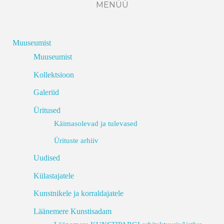
MENÜÜ
Muuseumist
Muuseumist
Kollektsioon
Galeriid
Üritused
Käimasolevad ja tulevased
Ürituste arhiiv
Uudised
Külastajatele
Kunstnikele ja korraldajatele
Läänemere Kunstisadam