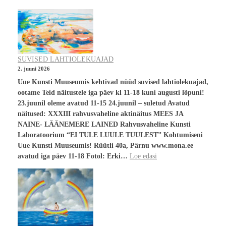
SUVISED LAHTIOLEKUAJAD
2. juuni 2026
Uue Kunsti Muuseumis kehtivad nüüd suvised lahtiolekuajad,
ootame Teid näitustele iga päev kl 11-18 kuni augusti lõpuni!
23.juunil oleme avatud 11-15 24.juunil – suletud Avatud
näitused: XXXIII rahvusvaheline aktinäitus MEES JA
NAINE- LÄÄNEMERE LAINED Rahvusvaheline Kunsti
Laboratoorium “EI TULE LUULE TUULEST” Kohtumiseni
Uue Kunsti Muuseumis! Rüütli 40a, Pärnu www.mona.ee
avatud iga päev 11-18 Fotol: Erki…
Loe edasi