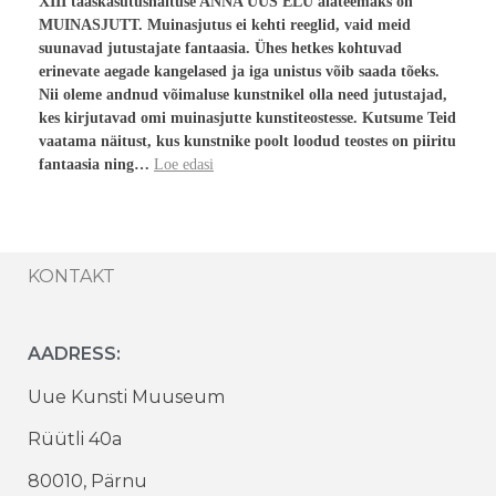
XIII taaskasutusnäituse ANNA UUS ELU alateemaks on
MUINASJUTT. Muinasjutus ei kehti reeglid, vaid meid
suunavad jutustajate fantaasia. Ühes hetkes kohtuvad
erinevate aegade kangelased ja iga unistus võib saada tõeks.
Nii oleme andnud võimaluse kunstnikel olla need jutustajad,
kes kirjutavad omi muinasjutte kunstiteostesse. Kutsume Teid
vaatama näitust, kus kunstnike poolt loodud teostes on piiritu
fantaasia ning…
Loe edasi
KONTAKT
AADRESS:
Uue Kunsti Muuseum
Rüütli 40a
80010, Pärnu