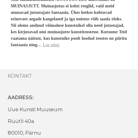
MUINASJUTT. Muinasjutus ei kehti reeglid, vaid meid
suunavad jutustajate fantaasia. Ühes hetkes kohtuvad
erinevate aegade kangelased ja iga unistus võib saada tõeks.
Nii oleme andnud võimaluse kunstnikel olla need jutustajad,
kes kirjutavad omi muinasjutte kunstiteostesse. Kutsume Teid
vaatama näitust, kus kunstnike poolt loodud teostes on piiritu
fantaasia ning…
Loe edasi
KONTAKT
AADRESS:
Uue Kunsti Muuseum
Rüütli 40a
80010, Pärnu