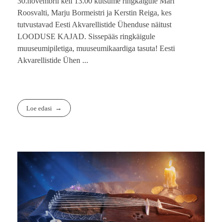
30.novembril kell 13.00 kutsume ringkäigule Mari
Roosvalti, Marju Bormeistri ja Kerstin Reiga, kes
tutvustavad Eesti Akvarellistide Ühenduse näitust
LOODUSE KAJAD. Sissepääs ringkäigule
muuseumipiletiga, muuseumikaardiga tasuta! Eesti
Akvarellistide Ühen ...
Loe edasi