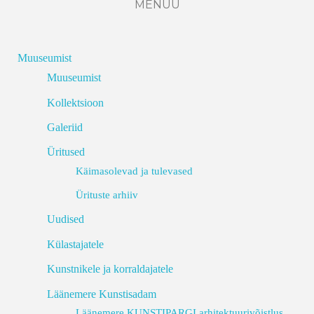
MENÜÜ
Muuseumist
Muuseumist
Kollektsioon
Galeriid
Üritused
Käimasolevad ja tulevased
Ürituste arhiiv
Uudised
Külastajatele
Kunstnikele ja korraldajatele
Läänemere Kunstisadam
Läänemere KUNSTIPARGI arhitektuurivõistlus