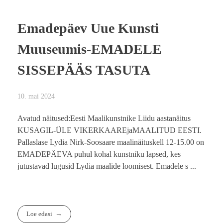
Emadepäev Uue Kunsti
Muuseumis-EMADELE
SISSEPÄÄS TASUTA
10. mai 2024
Avatud näitused:Eesti Maalikunstnike Liidu aastanäitus
KUSAGIL-ÜLE VIKERKAAREjaMAALITUD EESTI.
Pallaslase Lydia Nirk-Soosaare maalinäituskell 12-15.00 on
EMADEPÄEVA puhul kohal kunstniku lapsed, kes
jutustavad lugusid Lydia maalide loomisest. Emadele s ...
Loe edasi