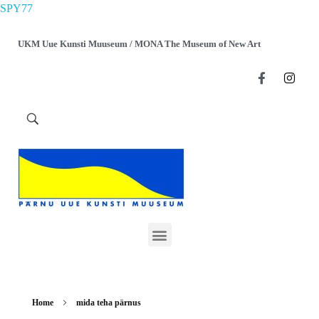
SPY77
UKM Uue Kunsti Muuseum / MONA The Museum of New Art
Home
mida teha pärnus