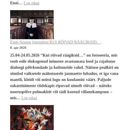
Eesti…
Loe edasi
Eesti-Soome fotonäitus KUI RÕIVAD RÄÄGIKSID…
8. apr 2026
25.04-24.05.2026 “Kui rõivad räägiksid…” on fotoseeria, mis
toob esile elukogenud inimeste avastamata lood ja rajabuue
dialoogi põlvkondade ja kultuuride vahel. Näituse pealkiri on
sümbol vaiksetele mälestustele jaomaette lubadus, et iga vana
mantli, kleidi või mütsi lugu on kuulamist väärt. Paljude
eakateinimeste riidekapis ripuvad nimelt rõivad – näiteks
nooruspõlve pulmakleit või tädi kootud villanekampsun –
mis…
Loe edasi