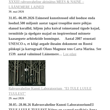
XXXIII rahvusvaheline aktinäitus MEES & NAINE –
LÄÄNEMERE LAINED
30. mai 2026
31.05.-06.09.2026 Esimesed kunstiteosed olid looduse enda
loodud.500 miljonit aastat tagasi troopilise mere põhjas
elanud korallid, hiljem juba kuival toimetanud tigude kojad,
termiitide ja sipelgate majad on inspireerinud mitmete
kaasaegsete arhitektide loomingut. Aastal 2007 otsustati
UNESCO-s, et kõigi aegade ilusaim dokument on Rootsi
piiskopi ja kartograafi Olaus Magnuse teos Carta Marina. See
1539. aastal valminud Läänemere…
Loe edasi
Rahvusvaheline Kunsti Laboratoorium “EI TULE LUULE
TUULEST”
29. mai 2026
30.05.-28.06.26 Rahvusvaheline Kunsti LaboratooriumEI
TULE LUULE TUULEST Näitus on saanud pealkirja Anna