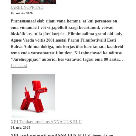
JÄRELNOPPIJAD
16. märts 2026
Prantsusmaal elab siiani vana komme, et kui peremees on
oma viinamäelt või viljapõllult saagi koristanud, võivad
ükskõik kes tulla järelkorjele. Filmimaailma grand old lady
Agnes Varda võitis 2001.aastal Pärnu Filmifestivalil Eesti
Rahva Auhinna dokiga, mis korjas üles kasutamata kaadreid
tema enda varasematest filmidest. Nii toimetavad ka näituse
“Järelnoppijad” autorid, kes vaatavad tagasi oma 80 aasta…
Loe edasi
XIII Taaskasutusnäitus ANNA UUS ELU
24. nov. 2025
XIII taaskasutusnäituse ANNA UUS ELU alateemaks on