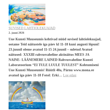
SUVISED LAHTIOLEKUAJAD
2. juuni 2026
Uue Kunsti Muuseumis kehtivad nüüd suvised lahtiolekuajad,
ootame Teid näitustele iga päev kl 11-18 kuni augusti lõpuni!
23.juunil oleme avatud 11-15 24.juunil – suletud Avatud
näitused: XXXIII rahvusvaheline aktinäitus MEES JA
NAINE- LÄÄNEMERE LAINED Rahvusvaheline Kunsti
Laboratoorium “EI TULE LUULE TUULEST” Kohtumiseni
Uue Kunsti Muuseumis! Rüütli 40a, Pärnu www.mona.ee
avatud iga päev 11-18 Fotol: Erki…
Loe edasi