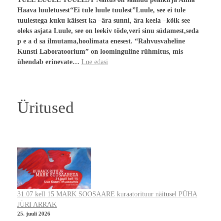
Haava luuletusest“Ei tule luule tuulest”Luule, see ei tule
tuulestega kuku käisest ka –ära sunni, ära keela –kõik see
oleks asjata Luule, see on leekiv tõde,veri sinu südamest,seda
p e a d sa ilmutama,hoolimata enesest. “Rahvusvaheline
Kunsti Laboratoorium” on loominguline rühmitus, mis
ühendab erinevate…
Loe edasi
Üritused
31.07 kell 15 MARK SOOSAARE kuraatorituur näitusel PÜHA
JÜRI ARRAK
25. juuli 2026