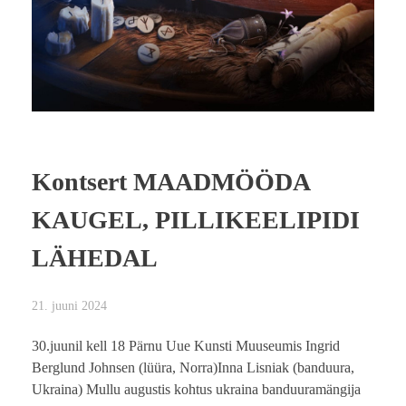
Kontsert MAADMÖÖDA
KAUGEL, PILLIKEELIPIDI
LÄHEDAL
21. juuni 2024
30.juunil kell 18 Pärnu Uue Kunsti Muuseumis Ingrid
Berglund Johnsen (lüüra, Norra)Inna Lisniak (banduura,
Ukraina) Mullu augustis kohtus ukraina banduuramängija