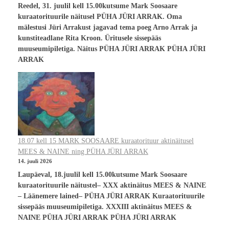
Reedel, 31. juulil kell 15.00kutsume Mark Soosaare
kuraatorituurile näitusel PÜHA JÜRI ARRAK. Oma
mälestusi Jüri Arrakust jagavad tema poeg Arno Arrak ja
kunstiteadlane Rita Kroon. Üritusele sissepääs
muuseumipiletiga. Näitus PÜHA JÜRI ARRAK PÜHA JÜRI
ARRAK
18.07 kell 15 MARK SOOSAARE kuraatorituur aktinäitusel
MEES & NAINE ning PÜHA JÜRI ARRAK
14. juuli 2026
Laupäeval, 18.juulil kell 15.00kutsume Mark Soosaare
kuraatorituurile näitustel– XXX aktinäitus MEES & NAINE
– Läänemere lained– PÜHA JÜRI ARRAK Kuraatorituurile
sissepääs muuseumipiletiga. XXXIII aktinäitus MEES &
NAINE PÜHA JÜRI ARRAK PÜHA JÜRI ARRAK