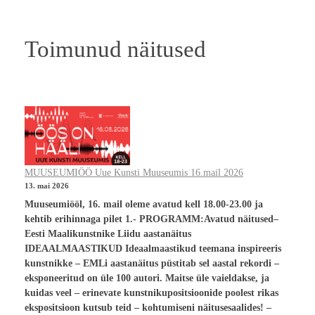
Toimunud näitused
MUUSEUMIÖÖ Uue Kunsti Muuseumis 16.mail 2026
13. mai 2026
Muuseumiööl, 16. mail oleme avatud kell 18.00-23.00 ja
kehtib erihinnaga pilet 1.- PROGRAMM:Avatud näitused–
Eesti Maalikunstnike Liidu aastanäitus
IDEAALMAASTIKUD Ideaalmaastikud teemana inspireeris
kunstnikke – EMLi aastanäitus püstitab sel aastal rekordi –
eksponeeritud on üle 100 autori. Maitse üle vaieldakse, ja
kuidas veel – erinevate kunstnikupositsioonide poolest rikas
ekspositsioon kutsub teid – kohtumiseni näitusesaalides! –