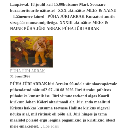
Laupäeval, 18.juulil kell 15.00kutsume Mark Soosaare
kuraatorituurile näitustel– XXX aktinäitus MEES & NAINE
– Läänemere lained– PÜHA JÜRI ARRAK Kuraatorituurile
sissepääs muuseumipiletiga. XXXIII aktinäitus MEES &
NAINE PÜHA JÜRI ARRAK PÜHA JÜRI ARRAK
PÜHA JÜRI ARRAK
30. juuni 2026
PÜHA JÜRI ARRAKJüri Arraku 90-ndale sünniaastapäevale
pühendatud näitus02.07.-10.08.2026 Jüri Arraku pühitses
pühakuks kunstnik ise. Jüri viimne teekond algas Kaarli
kirikust Johan Köleri altarimaali alt. Jüri enda maalitud
Kristus hakkas kutsuma taevasse Halliste kirikus sügaval
nõuka ajal, mil ristiusk oli põlu all. Jüri hinges ja tema
maalidel põlesid ergu leegina paganlikud ja kristlikud ideed
meie emakeelest…
Loe edasi