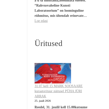
a d sa ilmutama,hoolimata enesest.
“Rahvusvaheline Kunsti
Laboratoorium” on loominguline
rühmitus, mis ühendab erinevate…
Loe edasi
Üritused
31.07 kell 15 MARK SOOSAARE
kuraatorituur näitusel PÜHA JÜRI
ARRAK
25. juuli 2026
Reedel, 31. juulil kell 15.00kutsume