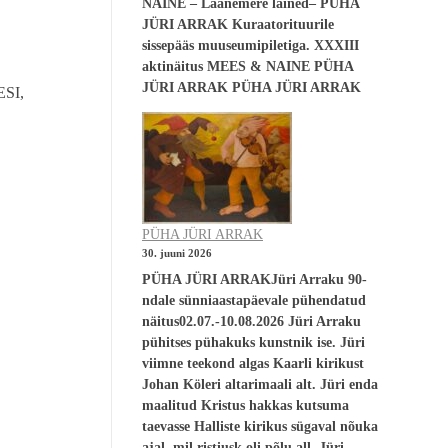
NAINE – Läänemere lained– PÜHA
JÜRI ARRAK Kuraatorituurile
sissepääs muuseumipiletiga. XXXIII
aktinäitus MEES & NAINE PÜHA
JÜRI ARRAK PÜHA JÜRI ARRAK
ESI,
PÜHA JÜRI ARRAK
30. juuni 2026
PÜHA JÜRI ARRAKJüri Arraku 90-
ndale sünniaastapäevale pühendatud
näitus02.07.-10.08.2026 Jüri Arraku
pühitses pühakuks kunstnik ise. Jüri
viimne teekond algas Kaarli kirikust
Johan Köleri altarimaali alt. Jüri enda
maalitud Kristus hakkas kutsuma
taevasse Halliste kirikus sügaval nõuka
ajal, mil ristiusk oli põlu all. Jüri