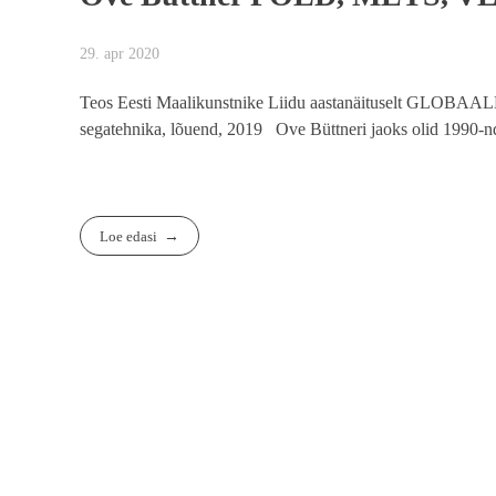
29. apr 2020
Teos Eesti Maalikunstnike Liidu aastanäituselt GLO
segatehnika, lõuend, 2019 Ove Büttneri jaoks olid 1990-ndad 
Loe edasi