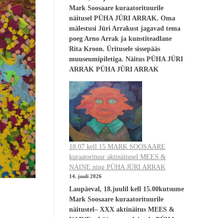
Mark Soosaare kuraatorituurile
näitusel PÜHA JÜRI ARRAK. Oma
mälestusi Jüri Arrakust jagavad tema
poeg Arno Arrak ja kunstiteadlane
Rita Kroon. Üritusele sissepääs
muuseumipiletiga. Näitus PÜHA JÜRI
ARRAK PÜHA JÜRI ARRAK
18.07 kell 15 MARK SOOSAARE
kuraatorituur aktinäitusel MEES &
NAINE ning PÜHA JÜRI ARRAK
14. juuli 2026
Laupäeval, 18.juulil kell 15.00kutsume
Mark Soosaare kuraatorituurile
näitustel– XXX aktinäitus MEES &