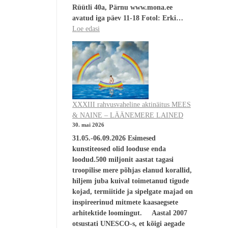
Rüütli 40a, Pärnu www.mona.ee
avatud iga päev 11-18 Fotol: Erki…
Loe edasi
XXXIII rahvusvaheline aktinäitus MEES
& NAINE – LÄÄNEMERE LAINED
30. mai 2026
31.05.-06.09.2026 Esimesed
kunstiteosed olid looduse enda
loodud.500 miljonit aastat tagasi
troopilise mere põhjas elanud korallid,
hiljem juba kuival toimetanud tigude
kojad, termiitide ja sipelgate majad on
inspireerinud mitmete kaasaegsete
arhitektide loomingut. Aastal 2007
otsustati UNESCO-s, et kõigi aegade