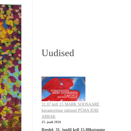
Uudised
31.07 kell 15 MARK SOOSAARE
kuraatorituur näitusel PÜHA JÜRI
ARRAK
25. juuli 2026
Reedel, 31. juulil kell 15.00kutsume