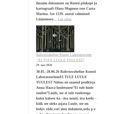
ilusaim dokument on Rootsi piiskopi ja
kartograafi Olaus Magnuse teos Carta
Marina. See 1539. aastal valminud
Läänemere…
Loe edasi
Rahvusvaheline Kunsti Laboratoorium
“EI TULE LUULE TUULEST”
29. mai 2026
30.05.-28.06.26 Rahvusvaheline Kunsti
LaboratooriumEI TULE LUULE
TUULEST Näitus on saanud pealkirja
Anna Haava luuletusest“Ei tule luule
tuulest”Luule, see ei tule tuulestega
kuku käisest ka –ära sunni, ära keela –
kõik see oleks asjata Luule, see on
leekiv tõde,veri sinu südamest,seda p e