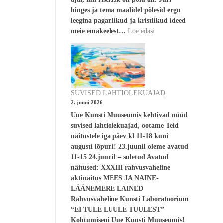
hinges ja tema maalidel põlesid ergu
leegina paganlikud ja kristlikud ideed
meie emakeelest…
Loe edasi
SUVISED LAHTIOLEKUAJAD
2. juuni 2026
Uue Kunsti Muuseumis kehtivad nüüd
suvised lahtiolekuajad, ootame Teid
näitustele iga päev kl 11-18 kuni
augusti lõpuni! 23.juunil oleme avatud
11-15 24.juunil – suletud Avatud
näitused: XXXIII rahvusvaheline
aktinäitus MEES JA NAINE-
LÄÄNEMERE LAINED
Rahvusvaheline Kunsti Laboratoorium
“EI TULE LUULE TUULEST”
Kohtumiseni Uue Kunsti Muuseumis!