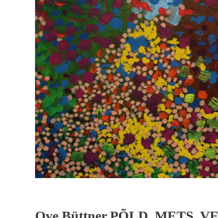
Ove Büttner PÕLD, METS, V