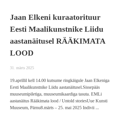
Jaan Elkeni kuraatorituur
Eesti Maalikunstnike Liidu
aastanäitusel RÄÄKIMATA
LOOD
31. märts 2025
19.aprillil kell 14.00 kutsume ringkäigule Jaan Elkeniga
Eesti Maalikunstnike Liidu aastanäitusel.Sissepääs
muuseumipiletiga, muuseumikaardiga tasuta. EMLi
aastanäitus Rääkimata lood / Untold storiesUue Kunsti
Muuseum, Pärnu8.märts – 25. mai 2025 Indivii ...