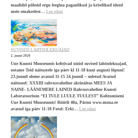
maalidel põlesid ergu leegina paganlikud ja kristlikud ideed
meie emakeelest…
Loe edasi
SUVISED LAHTIOLEKUAJAD
2. juuni 2026
Uue Kunsti Muuseumis kehtivad nüüd suvised lahtiolekuajad,
ootame Teid näitustele iga päev kl 11-18 kuni augusti lõpuni!
23.juunil oleme avatud 11-15 24.juunil – suletud Avatud
näitused: XXXIII rahvusvaheline aktinäitus MEES JA
NAINE- LÄÄNEMERE LAINED Rahvusvaheline Kunsti
Laboratoorium “EI TULE LUULE TUULEST” Kohtumiseni
Uue Kunsti Muuseumis! Rüütli 40a, Pärnu www.mona.ee
avatud iga päev 11-18 Fotol: Erki…
Loe edasi