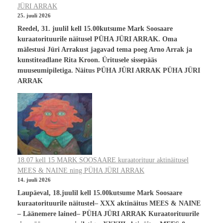
JÜRI ARRAK
25. juuli 2026
Reedel, 31. juulil kell 15.00kutsume Mark Soosaare
kuraatorituurile näitusel PÜHA JÜRI ARRAK. Oma
mälestusi Jüri Arrakust jagavad tema poeg Arno Arrak ja
kunstiteadlane Rita Kroon. Üritusele sissepääs
muuseumipiletiga. Näitus PÜHA JÜRI ARRAK PÜHA JÜRI
ARRAK
18.07 kell 15 MARK SOOSAARE kuraatorituur aktinäitusel
MEES & NAINE ning PÜHA JÜRI ARRAK
14. juuli 2026
Laupäeval, 18.juulil kell 15.00kutsume Mark Soosaare
kuraatorituurile näitustel– XXX aktinäitus MEES & NAINE
– Läänemere lained– PÜHA JÜRI ARRAK Kuraatorituurile