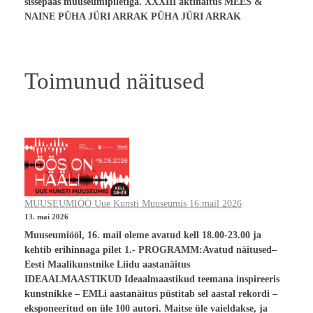
sissepääs muuseumipiletiga. XXXIII aktinäitus MEES &
NAINE PÜHA JÜRI ARRAK PÜHA JÜRI ARRAK
Toimunud näitused
MUUSEUMIÖÖ Uue Kunsti Muuseumis 16.mail 2026
13. mai 2026
Muuseumiööl, 16. mail oleme avatud kell 18.00-23.00 ja
kehtib erihinnaga pilet 1.- PROGRAMM:Avatud näitused–
Eesti Maalikunstnike Liidu aastanäitus
IDEAALMAASTIKUD Ideaalmaastikud teemana inspireeris
kunstnikke – EMLi aastanäitus püstitab sel aastal rekordi –
eksponeeritud on üle 100 autori. Maitse üle vaieldakse, ja