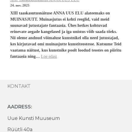
24. nov. 2025
XIII taaskasutusnäituse ANNA UUS ELU alateemaks on
MUINASJUTT. Muinasjutus ei kehti reeglid, vaid meid
suunavad jutustajate fantaasia. Ühes hetkes kohtuvad
erinevate aegade kangelased ja iga unistus võib saada tõeks.
Nii oleme andnud võimaluse kunstnikel olla need jutustajad,
kes kirjutavad omi muinasjutte kunstiteostesse. Kutsume Teid
vaatama näitust, kus kunstnike poolt loodud teostes on piiritu
fantaasia ning…
Loe edasi
KONTAKT
AADRESS:
Uue Kunsti Muuseum
Rüütli 40a