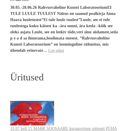
30.05.-28.06.26 Rahvusvaheline Kunsti LaboratooriumEI
TULE LUULE TUULEST Näitus on saanud pealkirja Anna
Haava luuletusest“Ei tule luule tuulest”Luule, see ei tule
tuulestega kuku käisest ka –ära sunni, ära keela –kõik see
oleks asjata Luule, see on leekiv tõde,veri sinu südamest,seda
p e a d sa ilmutama,hoolimata enesest. “Rahvusvaheline
Kunsti Laboratoorium” on loominguline rühmitus, mis
ühendab erinevate…
Loe edasi
Üritused
31.07 kell 15 MARK SOOSAARE kuraatorituur näitusel PÜHA