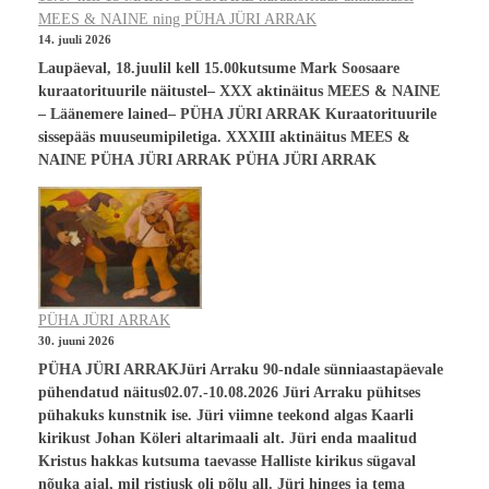
MEES & NAINE ning PÜHA JÜRI ARRAK
14. juuli 2026
Laupäeval, 18.juulil kell 15.00kutsume Mark Soosaare
kuraatorituurile näitustel– XXX aktinäitus MEES & NAINE
– Läänemere lained– PÜHA JÜRI ARRAK Kuraatorituurile
sissepääs muuseumipiletiga. XXXIII aktinäitus MEES &
NAINE PÜHA JÜRI ARRAK PÜHA JÜRI ARRAK
PÜHA JÜRI ARRAK
30. juuni 2026
PÜHA JÜRI ARRAKJüri Arraku 90-ndale sünniaastapäevale
pühendatud näitus02.07.-10.08.2026 Jüri Arraku pühitses
pühakuks kunstnik ise. Jüri viimne teekond algas Kaarli
kirikust Johan Köleri altarimaali alt. Jüri enda maalitud
Kristus hakkas kutsuma taevasse Halliste kirikus sügaval
nõuka ajal, mil ristiusk oli põlu all. Jüri hinges ja tema