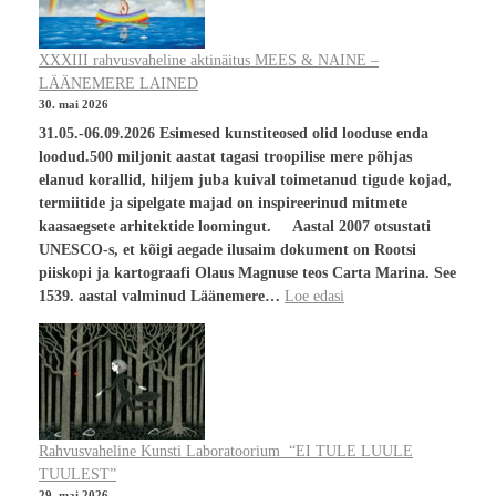
XXXIII rahvusvaheline aktinäitus MEES & NAINE –
LÄÄNEMERE LAINED
30. mai 2026
31.05.-06.09.2026 Esimesed kunstiteosed olid looduse enda
loodud.500 miljonit aastat tagasi troopilise mere põhjas
elanud korallid, hiljem juba kuival toimetanud tigude kojad,
termiitide ja sipelgate majad on inspireerinud mitmete
kaasaegsete arhitektide loomingut. Aastal 2007 otsustati
UNESCO-s, et kõigi aegade ilusaim dokument on Rootsi
piiskopi ja kartograafi Olaus Magnuse teos Carta Marina. See
1539. aastal valminud Läänemere…
Loe edasi
Rahvusvaheline Kunsti Laboratoorium “EI TULE LUULE
TUULEST”
29. mai 2026