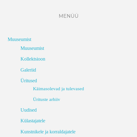
MENÜÜ
Muuseumist
Muuseumist
Kollektsioon
Galeriid
Üritused
Käimasolevad ja tulevased
Ürituste arhiiv
Uudised
Külastajatele
Kunstnikele ja korraldajatele