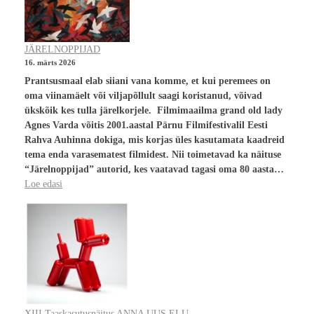
JÄRELNOPPIJAD
16. märts 2026
Prantsusmaal elab siiani vana komme, et kui peremees on
oma viinamäelt või viljapõllult saagi koristanud, võivad
ükskõik kes tulla järelkorjele. Filmimaailma grand old lady
Agnes Varda võitis 2001.aastal Pärnu Filmifestivalil Eesti
Rahva Auhinna dokiga, mis korjas üles kasutamata kaadreid
tema enda varasematest filmidest. Nii toimetavad ka näituse
“Järelnoppijad” autorid, kes vaatavad tagasi oma 80 aasta…
Loe edasi
XIII Taaskasutusnäitus ANNA UUS ELU