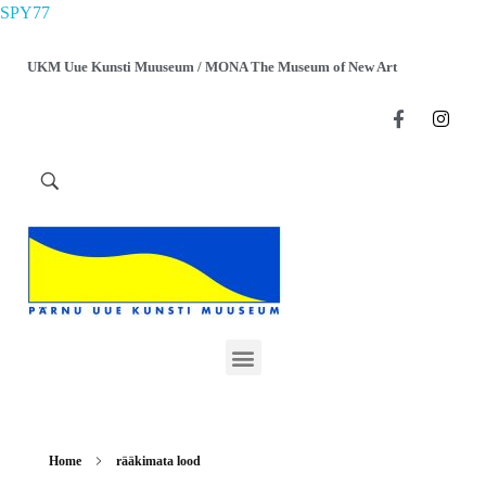
SPY77
UKM Uue Kunsti Muuseum / MONA The Museum of New Art
Home
rääkimata lood