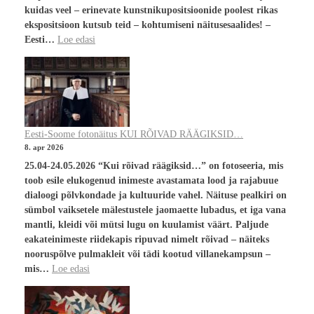
kuidas veel – erinevate kunstnikupositsioonide poolest rikas
ekspositsioon kutsub teid – kohtumiseni näitusesaalides! –
Eesti…
Loe edasi
Eesti-Soome fotonäitus KUI RÕIVAD RÄÄGIKSID…
8. apr 2026
25.04-24.05.2026 “Kui rõivad räägiksid…” on fotoseeria, mis
toob esile elukogenud inimeste avastamata lood ja rajabuue
dialoogi põlvkondade ja kultuuride vahel. Näituse pealkiri on
sümbol vaiksetele mälestustele jaomaette lubadus, et iga vana
mantli, kleidi või mütsi lugu on kuulamist väärt. Paljude
eakateinimeste riidekapis ripuvad nimelt rõivad – näiteks
nooruspõlve pulmakleit või tädi kootud villanekampsun –
mis…
Loe edasi