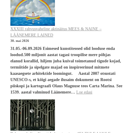
XXXIII rahvusvaheline aktinäitus MEES & NAINE –
LÄÄNEMERE LAINED
30. mai 2026
31.05.-06.09.2026 Esimesed kunstiteosed olid looduse enda
loodud.500 miljonit aastat tagasi troopilise mere põhjas
elanud korallid, hiljem juba kuival toimetanud tigude kojad,
termiitide ja sipelgate majad on inspireerinud mitmete
kaasaegsete arhitektide loomingut. Aastal 2007 otsustati
UNESCO-s, et kõigi aegade ilusaim dokument on Rootsi
piiskopi ja kartograafi Olaus Magnuse teos Carta Marina. See
1539. aastal valminud Läänemere…
Loe edasi