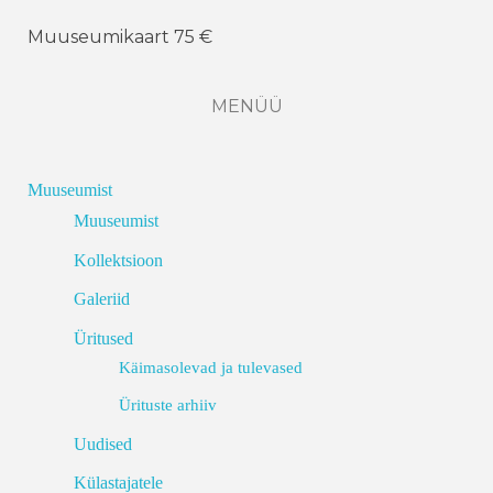
Muuseumikaart 75 €
MENÜÜ
Muuseumist
Muuseumist
Kollektsioon
Galeriid
Üritused
Käimasolevad ja tulevased
Ürituste arhiiv
Uudised
Külastajatele