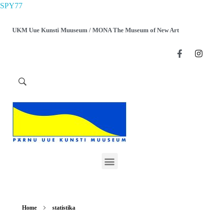
SPY77
UKM Uue Kunsti Muuseum / MONA The Museum of New Art
Home
statistika