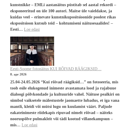
kunstnikke – EMLi aastanäitus püstitab sel aastal rekordi –
eksponeeritud on üle 100 autori. Maitse üle vaieldakse, ja
kuidas veel – erinevate kunstnikupositsioonide poolest rikas
ekspositsioon kutsub teid – kohtumiseni näitusesaalides! –
Eesti…
Loe edasi
Eesti-Soome fotonäitus KUI RÕIVAD RÄÄGIKSID…
8. apr 2026
25.04-24.05.2026 “Kui rõivad räägiksid…” on fotoseeria, mis
toob esile elukogenud inimeste avastamata lood ja rajabuue
dialoogi põlvkondade ja kultuuride vahel. Näituse pealkiri on
sümbol vaiksetele mälestustele jaomaette lubadus, et iga vana
mantli, kleidi või mütsi lugu on kuulamist väärt. Paljude
eakateinimeste riidekapis ripuvad nimelt rõivad – näiteks
nooruspõlve pulmakleit või tädi kootud villanekampsun –
mis…
Loe edasi