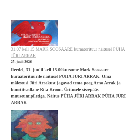
31.07 kell 15 MARK SOOSAARE kuraatorituur näitusel PÜHA
JÜRI ARRAK
25. juuli 2026
Reedel, 31. juulil kell 15.00kutsume Mark Soosaare
kuraatorituurile näitusel PÜHA JÜRI ARRAK. Oma
mälestusi Jüri Arrakust jagavad tema poeg Arno Arrak ja
kunstiteadlane Rita Kroon. Üritusele sissepääs
muuseumipiletiga. Näitus PÜHA JÜRI ARRAK PÜHA JÜRI
ARRAK