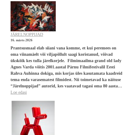
JÄRELNOPPIJAD
16. märts 2026
Prantsusmaal elab siiani vana komme, et kui peremees on
oma viinamäelt või viljapõllult saagi koristanud, võivad
ükskõik kes tulla järelkorjele. Filmimaailma grand old lady
Agnes Varda võitis 2001.aastal Pärnu Filmifestivalil Eesti
Rahva Auhinna dokiga, mis korjas üles kasutamata kaadreid
tema enda varasematest filmidest. Nii toimetavad ka näituse
“Järelnoppijad” autorid, kes vaatavad tagasi oma 80 aasta…
Loe edasi