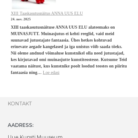
XIII Taaskasutusnäitus ANNA UUS ELU
24. nov. 2025
XIII taaskasutusnäituse ANNA UUS ELU alateemaks on
MUINASJUTT. Muinasjutus ei kehti reeglid, vaid meid
suunavad jutustajate fantaasia. Ühes hetkes kohtuvad
erinevate aegade kangelased ja iga unistus võib saada tõeks.
Nii oleme andnud võimaluse kunstnikel olla need jutustajad,
kes kirjutavad omi muinasjutte kunstiteostesse. Kutsume Teid
vaatama näitust, kus kunstnike poolt loodud teostes on piiritu
fantaasia ning…
Loe edasi
KONTAKT
AADRESS:
Uue Kunsti Muuseum