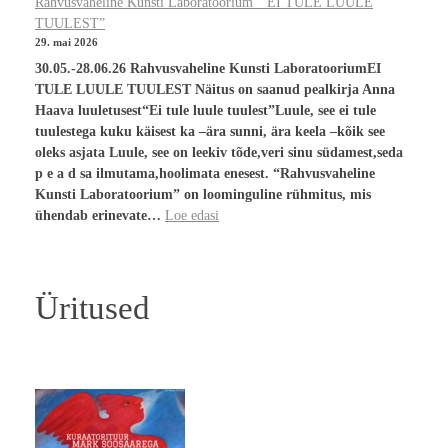
Rahvusvaheline Kunsti Laboratoorium “EI TULE LUULE
TUULEST”
29. mai 2026
30.05.-28.06.26 Rahvusvaheline Kunsti LaboratooriumEI
TULE LUULE TUULEST Näitus on saanud pealkirja Anna
Haava luuletusest“Ei tule luule tuulest”Luule, see ei tule
tuulestega kuku käisest ka –ära sunni, ära keela –kõik see
oleks asjata Luule, see on leekiv tõde,veri sinu südamest,seda
p e a d sa ilmutama,hoolimata enesest. “Rahvusvaheline
Kunsti Laboratoorium” on loominguline rühmitus, mis
ühendab erinevate…
Loe edasi
Üritused