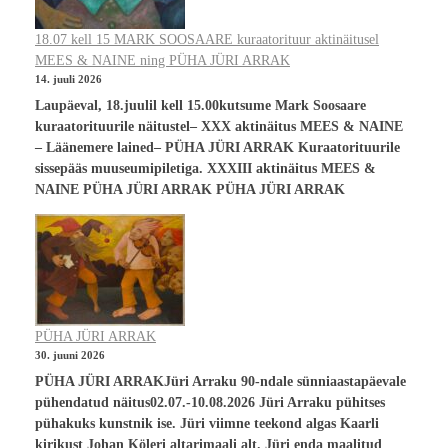
18.07 kell 15 MARK SOOSAARE kuraatorituur aktinäitusel
MEES & NAINE ning PÜHA JÜRI ARRAK
14. juuli 2026
Laupäeval, 18.juulil kell 15.00kutsume Mark Soosaare
kuraatorituurile näitustel– XXX aktinäitus MEES & NAINE
– Läänemere lained– PÜHA JÜRI ARRAK Kuraatorituurile
sissepääs muuseumipiletiga. XXXIII aktinäitus MEES &
NAINE PÜHA JÜRI ARRAK PÜHA JÜRI ARRAK
PÜHA JÜRI ARRAK
30. juuni 2026
PÜHA JÜRI ARRAKJüri Arraku 90-ndale sünniaastapäevale
pühendatud näitus02.07.-10.08.2026 Jüri Arraku pühitses
pühakuks kunstnik ise. Jüri viimne teekond algas Kaarli
kirikust Johan Köleri altarimaali alt. Jüri enda maalitud