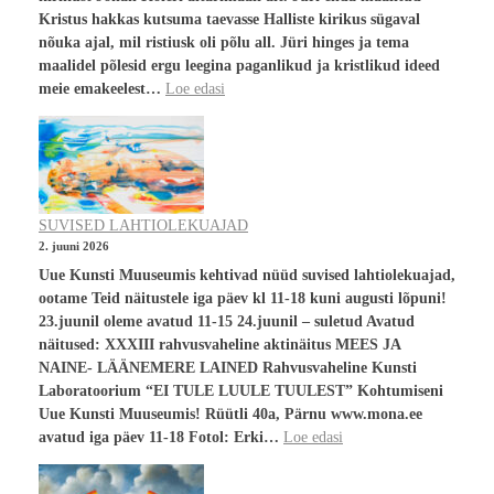
Kristus hakkas kutsuma taevasse Halliste kirikus sügaval
nõuka ajal, mil ristiusk oli põlu all. Jüri hinges ja tema
maalidel põlesid ergu leegina paganlikud ja kristlikud ideed
meie emakeelest…
Loe edasi
SUVISED LAHTIOLEKUAJAD
2. juuni 2026
Uue Kunsti Muuseumis kehtivad nüüd suvised lahtiolekuajad,
ootame Teid näitustele iga päev kl 11-18 kuni augusti lõpuni!
23.juunil oleme avatud 11-15 24.juunil – suletud Avatud
näitused: XXXIII rahvusvaheline aktinäitus MEES JA
NAINE- LÄÄNEMERE LAINED Rahvusvaheline Kunsti
Laboratoorium “EI TULE LUULE TUULEST” Kohtumiseni
Uue Kunsti Muuseumis! Rüütli 40a, Pärnu www.mona.ee
avatud iga päev 11-18 Fotol: Erki…
Loe edasi