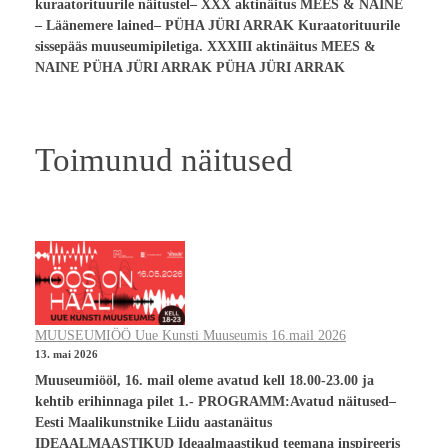
kuraatorituurile näitustel– XXX aktinäitus MEES & NAINE
– Läänemere lained– PÜHA JÜRI ARRAK Kuraatorituurile
sissepääs muuseumipiletiga. XXXIII aktinäitus MEES &
NAINE PÜHA JÜRI ARRAK PÜHA JÜRI ARRAK
Toimunud näitused
MUUSEUMIÖÖ Uue Kunsti Muuseumis 16.mail 2026
13. mai 2026
Muuseumiööl, 16. mail oleme avatud kell 18.00-23.00 ja
kehtib erihinnaga pilet 1.- PROGRAMM:Avatud näitused–
Eesti Maalikunstnike Liidu aastanäitus
IDEAALMAASTIKUD Ideaalmaastikud teemana inspireeris