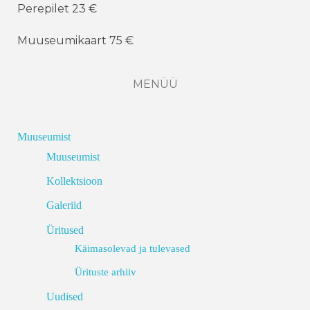
Perepilet 23 €
Muuseumikaart 75 €
MENÜÜ
Muuseumist
Muuseumist
Kollektsioon
Galeriid
Üritused
Käimasolevad ja tulevased
Ürituste arhiiv
Uudised