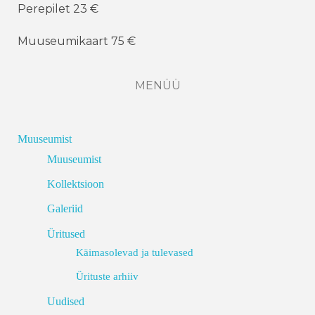
Perepilet 23 €
Muuseumikaart 75 €
MENÜÜ
Muuseumist
Muuseumist
Kollektsioon
Galeriid
Üritused
Käimasolevad ja tulevased
Ürituste arhiiv
Uudised