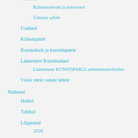
Käimasolevad ja tulevased
Ürituste arhiiv
Uudised
Külastajatele
Kunstnikele ja korraldajatele
Läänemere Kunstisadam
Läänemere KUNSTIPARGI arhitektuurivõistlus
Värav meie vanale lehele
Näitused
Hetkel
Tulekul
Lõppenud
2026