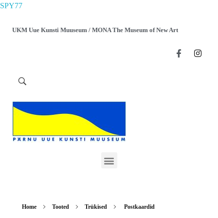
SPY77
UKM Uue Kunsti Muuseum / MONA The Museum of New Art
Home
Tooted
Trükised
Postkaardid