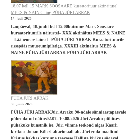
18.07 kell 15 MARK SOOSAARE kuraatorituur aktinäitusel
MEES & NAINE ning PÜHA JÜRI ARRAK
14. juuli 2026
Laupäeval, 18.juulil kell 15.00kutsume Mark Soosaare
kuraatorituurile näitustel– XXX aktinäitus MEES & NAINE
– Läänemere lained– PÜHA JÜRI ARRAK Kuraatorituurile
sissepääs muuseumipiletiga. XXXIII aktinäitus MEES &
NAINE PÜHA JÜRI ARRAK PÜHA JÜRI ARRAK
PÜHA JÜRI ARRAK
30. juuni 2026
PÜHA JÜRI ARRAKJüri Arraku 90-ndale sünniaastapäevale
pühendatud näitus02.07.-10.08.2026 Jüri Arraku pühitses
pühakuks kunstnik ise. Jüri viimne teekond algas Kaarli
kirikust Johan Köleri altarimaali alt. Jüri enda maalitud
Kristus hakkas kutsuma taevasse Halliste kirikus sügaval