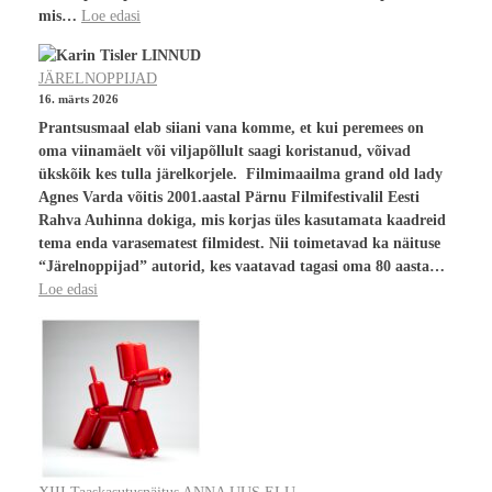
mis…
Loe edasi
JÄRELNOPPIJAD
16. märts 2026
Prantsusmaal elab siiani vana komme, et kui peremees on
oma viinamäelt või viljapõllult saagi koristanud, võivad
ükskõik kes tulla järelkorjele. Filmimaailma grand old lady
Agnes Varda võitis 2001.aastal Pärnu Filmifestivalil Eesti
Rahva Auhinna dokiga, mis korjas üles kasutamata kaadreid
tema enda varasematest filmidest. Nii toimetavad ka näituse
“Järelnoppijad” autorid, kes vaatavad tagasi oma 80 aasta…
Loe edasi