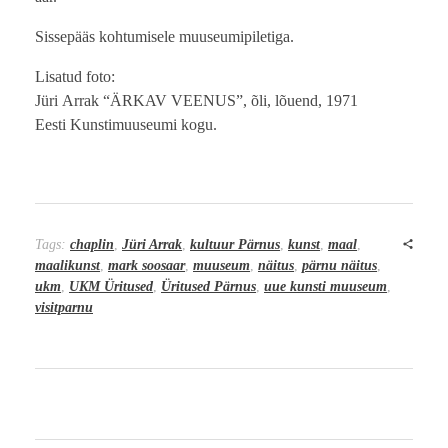
Sissepääs kohtumisele muuseumipiletiga.
Lisatud foto:
Jüri Arrak “ÄRKAV VEENUS”, õli, lõuend, 1971
Eesti Kunstimuuseumi kogu.
Tags:
chaplin
,
Jüri Arrak
,
kultuur Pärnus
,
kunst
,
maal
,
maalikunst
,
mark soosaar
,
muuseum
,
näitus
,
pärnu näitus
,
ukm
,
UKM Üritused
,
Üritused Pärnus
,
uue kunsti muuseum
,
visitparnu