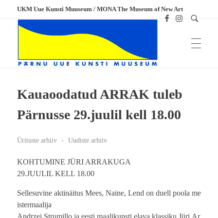
UKM Uue Kunsti Muuseum / MONA The Museum of New Art
Kauaoodatud ARRAK tuleb
UKM
Uue Kunsti Muuseum
Pärnusse 29.juulil kell 18.00
Ürituste arhiiv
Uudiste arhiiv
KOHTUMINE JÜRI ARRAKUGA
29.JUULIL KELL 18.00
Sellesuvine aktinäitus Mees, Naine, Lend on duell poola me
istermaalija
Andrzei Strumillo ja eesti maalikunsti elava klassiku Jüri Ar