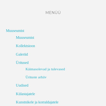
MENÜÜ
Muuseumist
Muuseumist
Kollektsioon
Galeriid
Üritused
Käimasolevad ja tulevased
Ürituste arhiiv
Uudised
Külastajatele
Kunstnikele ja korraldajatele