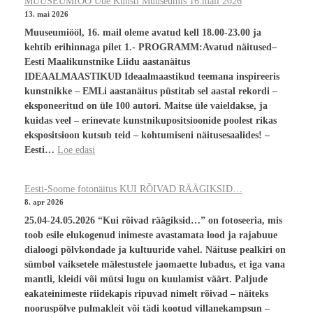
MUUSEUMIÖÖ Uue Kunsti Muuseumis 16.mail 2026
13. mai 2026
Muuseumiööl, 16. mail oleme avatud kell 18.00-23.00 ja
kehtib erihinnaga pilet 1.- PROGRAMM:Avatud näitused–
Eesti Maalikunstnike Liidu aastanäitus
IDEAALMAASTIKUD Ideaalmaastikud teemana inspireeris
kunstnikke – EMLi aastanäitus püstitab sel aastal rekordi –
eksponeeritud on üle 100 autori. Maitse üle vaieldakse, ja
kuidas veel – erinevate kunstnikupositsioonide poolest rikas
ekspositsioon kutsub teid – kohtumiseni näitusesaalides! –
Eesti…
Loe edasi
Eesti-Soome fotonäitus KUI RÕIVAD RÄÄGIKSID…
8. apr 2026
25.04-24.05.2026 “Kui rõivad räägiksid…” on fotoseeria, mis
toob esile elukogenud inimeste avastamata lood ja rajabuue
dialoogi põlvkondade ja kultuuride vahel. Näituse pealkiri on
sümbol vaiksetele mälestustele jaomaette lubadus, et iga vana
mantli, kleidi või mütsi lugu on kuulamist väärt. Paljude
eakateinimeste riidekapis ripuvad nimelt rõivad – näiteks
nooruspõlve pulmakleit või tädi kootud villanekampsun –