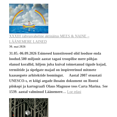
XXXIII rahvusvaheline aktinäitus MEES & NAINE –
LÄÄNEMERE LAINED
30. mai 2026
31.05.-06.09.2026 Esimesed kunstiteosed olid looduse enda
loodud.500 miljonit aastat tagasi troopilise mere põhjas
elanud korallid, hiljem juba kuival toimetanud tigude kojad,
termiitide ja sipelgate majad on inspireerinud mitmete
kaasaegsete arhitektide loomingut. Aastal 2007 otsustati
UNESCO-s, et kõigi aegade ilusaim dokument on Rootsi
piiskopi ja kartograafi Olaus Magnuse teos Carta Marina. See
1539. aastal valminud Läänemere…
Loe edasi