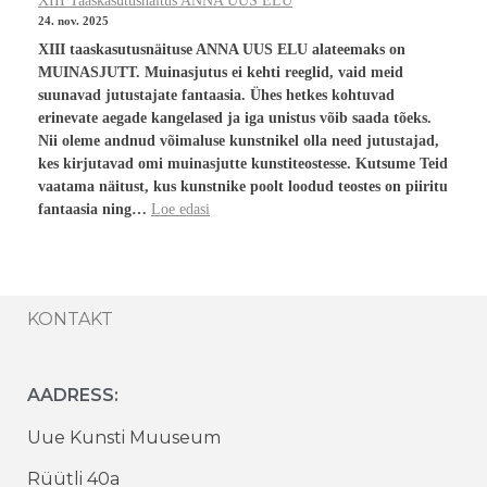
XIII Taaskasutusnäitus ANNA UUS ELU
24. nov. 2025
XIII taaskasutusnäituse ANNA UUS ELU alateemaks on
MUINASJUTT. Muinasjutus ei kehti reeglid, vaid meid
suunavad jutustajate fantaasia. Ühes hetkes kohtuvad
erinevate aegade kangelased ja iga unistus võib saada tõeks.
Nii oleme andnud võimaluse kunstnikel olla need jutustajad,
kes kirjutavad omi muinasjutte kunstiteostesse. Kutsume Teid
vaatama näitust, kus kunstnike poolt loodud teostes on piiritu
fantaasia ning…
Loe edasi
KONTAKT
AADRESS:
Uue Kunsti Muuseum
Rüütli 40a