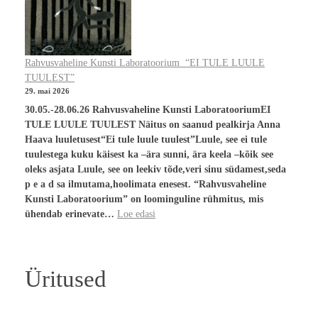
Rahvusvaheline Kunsti Laboratoorium “EI TULE LUULE
TUULEST”
29. mai 2026
30.05.-28.06.26 Rahvusvaheline Kunsti LaboratooriumEI
TULE LUULE TUULEST Näitus on saanud pealkirja Anna
Haava luuletusest“Ei tule luule tuulest”Luule, see ei tule
tuulestega kuku käisest ka –ära sunni, ära keela –kõik see
oleks asjata Luule, see on leekiv tõde,veri sinu südamest,seda
p e a d sa ilmutama,hoolimata enesest. “Rahvusvaheline
Kunsti Laboratoorium” on loominguline rühmitus, mis
ühendab erinevate…
Loe edasi
Üritused