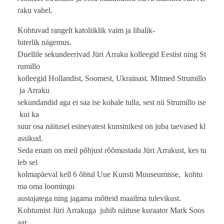
raku vahel.
Kohtuvad rangelt katoliiklik vaim ja lihalik-
luterlik nägemus.
Duellile sekundeerivad Jüri Arraku kolleegid Eestist ning St
rumillo
kolleegid Hollandist, Soomest, Ukrainast. Mitmed Strumillo
ja Arraku
sekundandid aga ei saa ise kohale tulla, sest nii Strumillo ise
kui ka
suur osa näitusel esinevatest kunstnikest on juba taevased kl
assikud.
Seda enam on meil põhjust rõõmustada Jüri Arrakust, kes tu
leb sel
kolmapäeval kell 6 õhtul Uue Kunsti Muuseumisse, kohtu
ma oma loomingu
austajatega ning jagama mõtteid maailma tulevikust.
Kohtumist Jüri Arrakuga juhib näituse kuraator Mark Soos
aar.