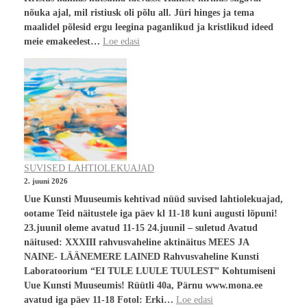
nõuka ajal, mil ristiusk oli põlu all. Jüri hinges ja tema
maalidel põlesid ergu leegina paganlikud ja kristlikud ideed
meie emakeelest…
Loe edasi
SUVISED LAHTIOLEKUAJAD
2. juuni 2026
Uue Kunsti Muuseumis kehtivad nüüd suvised lahtiolekuajad,
ootame Teid näitustele iga päev kl 11-18 kuni augusti lõpuni!
23.juunil oleme avatud 11-15 24.juunil – suletud Avatud
näitused: XXXIII rahvusvaheline aktinäitus MEES JA
NAINE- LÄÄNEMERE LAINED Rahvusvaheline Kunsti
Laboratoorium “EI TULE LUULE TUULEST” Kohtumiseni
Uue Kunsti Muuseumis! Rüütli 40a, Pärnu www.mona.ee
avatud iga päev 11-18 Fotol: Erki…
Loe edasi