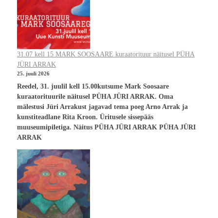
31.07 kell 15 MARK SOOSAARE kuraatorituur näitusel PÜHA
JÜRI ARRAK
25. juuli 2026
Reedel, 31. juulil kell 15.00kutsume Mark Soosaare
kuraatorituurile näitusel PÜHA JÜRI ARRAK. Oma
mälestusi Jüri Arrakust jagavad tema poeg Arno Arrak ja
kunstiteadlane Rita Kroon. Üritusele sissepääs
muuseumipiletiga. Näitus PÜHA JÜRI ARRAK PÜHA JÜRI
ARRAK