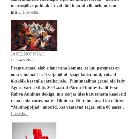
nooruspõlve pulmakleit või tädi kootud villanekampsun –
mis…
Loe edasi
JÄRELNOPPIJAD
16. märts 2026
Prantsusmaal elab siiani vana komme, et kui peremees on
oma viinamäelt või viljapõllult saagi koristanud, võivad
ükskõik kes tulla järelkorjele. Filmimaailma grand old lady
Agnes Varda võitis 2001.aastal Pärnu Filmifestivalil Eesti
Rahva Auhinna dokiga, mis korjas üles kasutamata kaadreid
tema enda varasematest filmidest. Nii toimetavad ka näituse
“Järelnoppijad” autorid, kes vaatavad tagasi oma 80 aasta…
Loe edasi