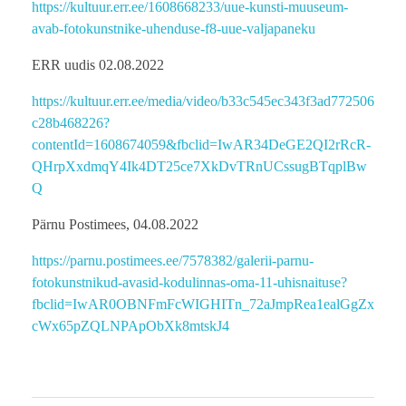
https://kultuur.err.ee/1608668233/uue-kunsti-muuseum-
avab-fotokunstnike-uhenduse-f8-uue-valjapaneku
ERR uudis 02.08.2022
https://kultuur.err.ee/media/video/b33c545ec343f3ad772506
c28b468226?
contentId=1608674059&fbclid=IwAR34DeGE2QI2rRcR-
QHrpXxdmqY4Ik4DT25ce7XkDvTRnUCssugBTqplBw
Q
Pärnu Postimees, 04.08.2022
https://parnu.postimees.ee/7578382/galerii-parnu-
fotokunstnikud-avasid-kodulinnas-oma-11-uhisnaituse?
fbclid=IwAR0OBNFmFcWIGHITn_72aJmpRea1ealGgZx
cWx65pZQLNPApObXk8mtskJ4