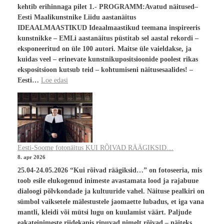
kehtib erihinnaga pilet 1.- PROGRAMM:Avatud näitused–
Eesti Maalikunstnike Liidu aastanäitus
IDEAALMAASTIKUD Ideaalmaastikud teemana inspireeris
kunstnikke – EMLi aastanäitus püstitab sel aastal rekordi –
eksponeeritud on üle 100 autori. Maitse üle vaieldakse, ja
kuidas veel – erinevate kunstnikupositsioonide poolest rikas
ekspositsioon kutsub teid – kohtumiseni näitusesaalides! –
Eesti…
Loe edasi
Eesti-Soome fotonäitus KUI RÕIVAD RÄÄGIKSID…
8. apr 2026
25.04-24.05.2026 “Kui rõivad räägiksid…” on fotoseeria, mis
toob esile elukogenud inimeste avastamata lood ja rajabuue
dialoogi põlvkondade ja kultuuride vahel. Näituse pealkiri on
sümbol vaiksetele mälestustele jaomaette lubadus, et iga vana
mantli, kleidi või mütsi lugu on kuulamist väärt. Paljude
eakateinimeste riidekapis ripuvad nimelt rõivad – näiteks