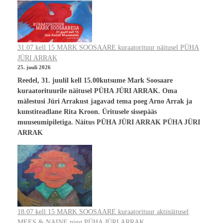
31.07 kell 15 MARK SOOSAARE kuraatorituur näitusel PÜHA
JÜRI ARRAK
25. juuli 2026
Reedel, 31. juulil kell 15.00kutsume Mark Soosaare
kuraatorituurile näitusel PÜHA JÜRI ARRAK. Oma
mälestusi Jüri Arrakust jagavad tema poeg Arno Arrak ja
kunstiteadlane Rita Kroon. Üritusele sissepääs
muuseumipiletiga. Näitus PÜHA JÜRI ARRAK PÜHA JÜRI
ARRAK
18.07 kell 15 MARK SOOSAARE kuraatorituur aktinäitusel
MEES & NAINE ning PÜHA JÜRI ARRAK