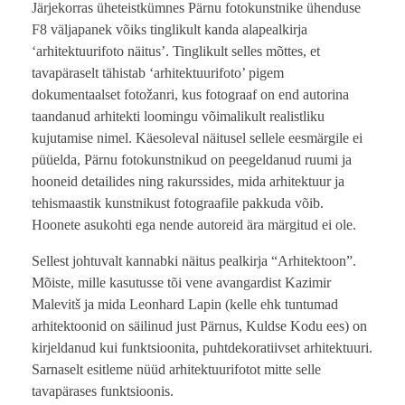
Järjekorras üheteistkümnes Pärnu fotokunstnike ühenduse
F8 väljapanek võiks tinglikult kanda alapealkirja
‘arhitektuurifoto näitus’. Tinglikult selles mõttes, et
tavapäraselt tähistab ‘arhitektuurifoto’ pigem
dokumentaalset fotožanri, kus fotograaf on end autorina
taandanud arhitekti loomingu võimalikult realistliku
kujutamise nimel. Käesoleval näitusel sellele eesmärgile ei
püüelda, Pärnu fotokunstnikud on peegeldanud ruumi ja
hooneid detailides ning rakurssides, mida arhitektuur ja
tehismaastik kunstnikust fotograafile pakkuda võib.
Hoonete asukohti ega nende autoreid ära märgitud ei ole.
Sellest johtuvalt kannabki näitus pealkirja “Arhitektoon”.
Mõiste, mille kasutusse tõi vene avangardist Kazimir
Malevitš ja mida Leonhard Lapin (kelle ehk tuntumad
arhitektoonid on säilinud just Pärnus, Kuldse Kodu ees) on
kirjeldanud kui funktsioonita, puhtdekoratiivset arhitektuuri.
Sarnaselt esitleme nüüd arhitektuurifotot mitte selle
tavapärases funktsioonis.