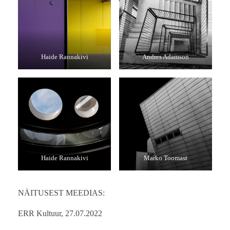
Haide Rannakivi
Andres Adamson
Haide Rannakivi
Marko Toomast
NÄITUSEST MEEDIAS:
ERR Kultuur, 27.07.2022