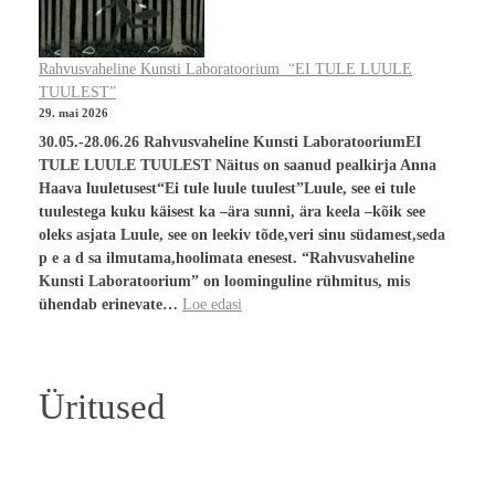
Rahvusvaheline Kunsti Laboratoorium “EI TULE LUULE
TUULEST”
29. mai 2026
30.05.-28.06.26 Rahvusvaheline Kunsti LaboratooriumEI
TULE LUULE TUULEST Näitus on saanud pealkirja Anna
Haava luuletusest“Ei tule luule tuulest”Luule, see ei tule
tuulestega kuku käisest ka –ära sunni, ära keela –kõik see
oleks asjata Luule, see on leekiv tõde,veri sinu südamest,seda
p e a d sa ilmutama,hoolimata enesest. “Rahvusvaheline
Kunsti Laboratoorium” on loominguline rühmitus, mis
ühendab erinevate…
Loe edasi
Üritused