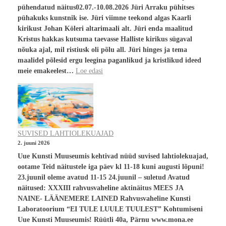
pühendatud näitus02.07.-10.08.2026 Jüri Arraku pühitses
pühakuks kunstnik ise. Jüri viimne teekond algas Kaarli
kirikust Johan Köleri altarimaali alt. Jüri enda maalitud
Kristus hakkas kutsuma taevasse Halliste kirikus sügaval
nõuka ajal, mil ristiusk oli põlu all. Jüri hinges ja tema
maalidel põlesid ergu leegina paganlikud ja kristlikud ideed
meie emakeelest…
Loe edasi
SUVISED LAHTIOLEKUAJAD
2. juuni 2026
Uue Kunsti Muuseumis kehtivad nüüd suvised lahtiolekuajad,
ootame Teid näitustele iga päev kl 11-18 kuni augusti lõpuni!
23.juunil oleme avatud 11-15 24.juunil – suletud Avatud
näitused: XXXIII rahvusvaheline aktinäitus MEES JA
NAINE- LÄÄNEMERE LAINED Rahvusvaheline Kunsti
Laboratoorium “EI TULE LUULE TUULEST” Kohtumiseni
Uue Kunsti Muuseumis! Rüütli 40a, Pärnu www.mona.ee