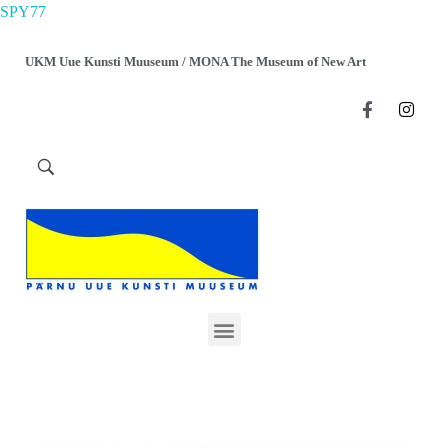
SPY77
UKM Uue Kunsti Muuseum / MONA The Museum of New Art