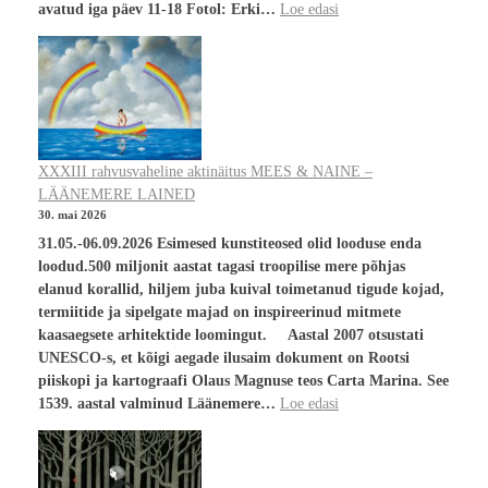
avatud iga päev 11-18 Fotol: Erki…
Loe edasi
XXXIII rahvusvaheline aktinäitus MEES & NAINE –
LÄÄNEMERE LAINED
30. mai 2026
31.05.-06.09.2026 Esimesed kunstiteosed olid looduse enda
loodud.500 miljonit aastat tagasi troopilise mere põhjas
elanud korallid, hiljem juba kuival toimetanud tigude kojad,
termiitide ja sipelgate majad on inspireerinud mitmete
kaasaegsete arhitektide loomingut. Aastal 2007 otsustati
UNESCO-s, et kõigi aegade ilusaim dokument on Rootsi
piiskopi ja kartograafi Olaus Magnuse teos Carta Marina. See
1539. aastal valminud Läänemere…
Loe edasi