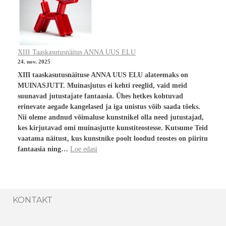
XIII Taaskasutusnäitus ANNA UUS ELU
24. nov. 2025
XIII taaskasutusnäituse ANNA UUS ELU alateemaks on
MUINASJUTT. Muinasjutus ei kehti reeglid, vaid meid
suunavad jutustajate fantaasia. Ühes hetkes kohtuvad
erinevate aegade kangelased ja iga unistus võib saada tõeks.
Nii oleme andnud võimaluse kunstnikel olla need jutustajad,
kes kirjutavad omi muinasjutte kunstiteostesse. Kutsume Teid
vaatama näitust, kus kunstnike poolt loodud teostes on piiritu
fantaasia ning…
Loe edasi
KONTAKT