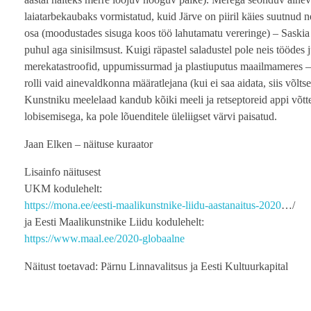
laiatarbekaubaks vormistatud, kuid Järve on piiril käies suutnud 
osa (moodustades sisuga koos töö lahutamatu vereringe) – Saskia
puhul aga sinisilmsust. Kuigi räpastel saladustel pole neis töödes j
merekatastroofid, uppumissurmad ja plastiuputus maailmameres – kõ
rolli vaid ainevaldkonna määratlejana (kui ei saa aidata, siis võlts
Kunstniku meelelaad kandub kõiki meeli ja retseptoreid appi võtte
lobisemisega, ka pole lõuenditele üleliigset värvi paisatud.
Jaan Elken – näituse kuraator
Lisainfo näitusest
UKM kodulehelt:
https://mona.ee/eesti-maalikunstnike-liidu-aastanaitus-2020
…/
ja Eesti Maalikunstnike Liidu kodulehelt:
https://www.maal.ee/2020-globaalne
Näitust toetavad: Pärnu Linnavalitsus ja Eesti Kultuurkapital