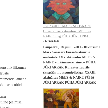
18.07 kell 15 MARK SOOSAARE
kuraatorituur aktinäitusel MEES &
NAINE ning PÜHA JÜRI ARRAK
14. juuli 2026
Laupäeval, 18.juulil kell 15.00kutsume
Mark Soosaare kuraatorituurile
näitustel– XXX aktinäitus MEES &
NAINE – Läänemere lained– PÜHA
 kunstnik liikumas
JÜRI ARRAK Kuraatorituurile
sissepääs muuseumipiletiga. XXXIII
davate
aktinäitus MEES & NAINE PÜHA
a mitmenda lainena
JÜRI ARRAK PÜHA JÜRI ARRAK
töötluseks nüüd
 oma
iline (eelmisel
d kordi