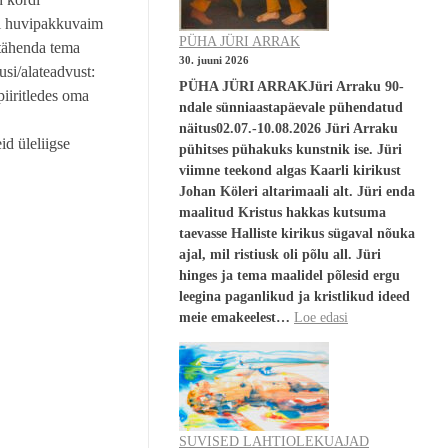
ati huvipakkuvaim
PÜHA JÜRI ARRAK
 tähenda tema
30. juuni 2026
usi/alateadvust:
PÜHA JÜRI ARRAKJüri Arraku 90-
piiritledes oma
ndale sünniaastapäevale pühendatud
näitus02.07.-10.08.2026 Jüri Arraku
id üleliigse
pühitses pühakuks kunstnik ise. Jüri
viimne teekond algas Kaarli kirikust
Johan Köleri altarimaali alt. Jüri enda
maalitud Kristus hakkas kutsuma
taevasse Halliste kirikus sügaval nõuka
ajal, mil ristiusk oli põlu all. Jüri
hinges ja tema maalidel põlesid ergu
leegina paganlikud ja kristlikud ideed
meie emakeelest…
Loe edasi
SUVISED LAHTIOLEKUAJAD