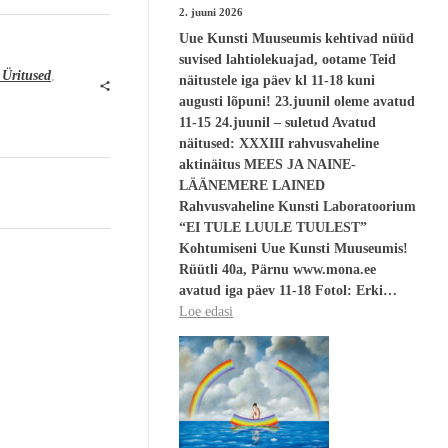
2. juuni 2026
Uue Kunsti Muuseumis kehtivad nüüd
suvised lahtiolekuajad, ootame Teid
Üritused
,
näitustele iga päev kl 11-18 kuni
augusti lõpuni! 23.juunil oleme avatud
11-15 24.juunil – suletud Avatud
näitused: XXXIII rahvusvaheline
aktinäitus MEES JA NAINE-
LÄÄNEMERE LAINED
Rahvusvaheline Kunsti Laboratoorium
“EI TULE LUULE TUULEST”
Kohtumiseni Uue Kunsti Muuseumis!
Rüütli 40a, Pärnu www.mona.ee
avatud iga päev 11-18 Fotol: Erki…
Loe edasi