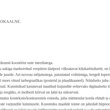
E /LOKAALNE.
ikunsti koostööst uute meediatega.
-sakiga markeeritud veepiirist ülalpool vilksatavat kilukarbisiluetti, on
ide juurde. Art noveau mõjutustega, paisutatud volüümiga, kergelt loper
jal moes olnud tarbegraafikas (posterid ja plaadikaaned). Nüüdseks jub
aanud. Kunstnikud kasutavad maalitud kujundite eelnevaks digitaalseks 
u reegliks, et molberti kõrval on lahti ka sülearvuti.
vamatus kontekstis/konkurentsis esineda, juba mitmendat korda ehitab ta
ate varjundite lummusele. Kunstniku maalide toime on jahedalt hüpnoot
ldkond on kõigi maade kitšimeistrite poolt tuhandeid ja sadu tuhandei