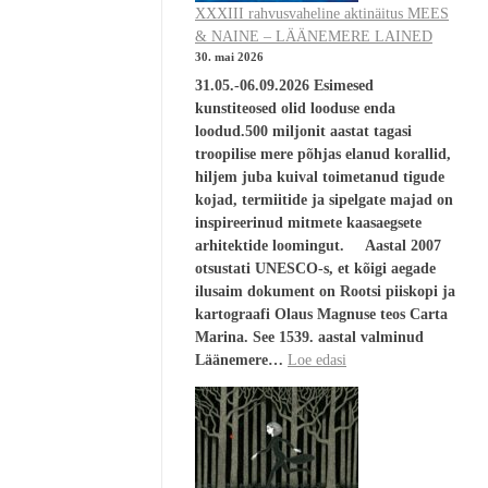
XXXIII rahvusvaheline aktinäitus MEES
& NAINE – LÄÄNEMERE LAINED
30. mai 2026
31.05.-06.09.2026 Esimesed
kunstiteosed olid looduse enda
loodud.500 miljonit aastat tagasi
troopilise mere põhjas elanud korallid,
hiljem juba kuival toimetanud tigude
kojad, termiitide ja sipelgate majad on
inspireerinud mitmete kaasaegsete
arhitektide loomingut. Aastal 2007
otsustati UNESCO-s, et kõigi aegade
ilusaim dokument on Rootsi piiskopi ja
kartograafi Olaus Magnuse teos Carta
Marina. See 1539. aastal valminud
Läänemere…
Loe edasi