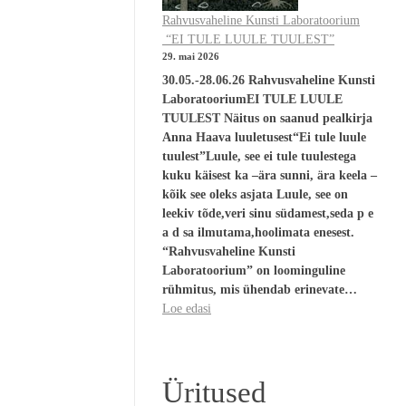
Rahvusvaheline Kunsti Laboratoorium
“EI TULE LUULE TUULEST”
29. mai 2026
30.05.-28.06.26 Rahvusvaheline Kunsti
LaboratooriumEI TULE LUULE
TUULEST Näitus on saanud pealkirja
Anna Haava luuletusest“Ei tule luule
tuulest”Luule, see ei tule tuulestega
kuku käisest ka –ära sunni, ära keela –
kõik see oleks asjata Luule, see on
leekiv tõde,veri sinu südamest,seda p e
a d sa ilmutama,hoolimata enesest.
“Rahvusvaheline Kunsti
Laboratoorium” on loominguline
rühmitus, mis ühendab erinevate…
Loe edasi
Üritused