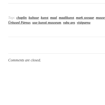
Tags:
chaplin
,
kultuur
,
kunst
,
maal
,
maalikunst
,
mark soosaar
,
muus
Üritused Pärnus
,
uue kunsti muuseum
,
vaba aeg
,
visitparnu
Comments are closed.