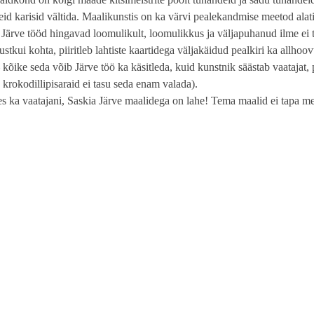
neid karisid vältida. Maalikunstis on ka värvi pealekandmise meetod al
 Järve tööd hingavad loomulikult, loomulikkus ja väljapuhanud ilme ei
ustkui kohta, piiritleb lahtiste kaartidega väljakäidud pealkiri ka allhoov
ike seda võib Järve töö ka käsitleda, kuid kunstnik säästab vaatajat, 
e krokodillipisaraid ei tasu seda enam valada).
s ka vaatajani, Saskia Järve maalidega on lahe! Tema maalid ei tapa me