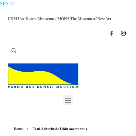
SPY77
UKM Uue Kunsti Muuseum / MONA The Museum of New Art
Home
Eesti Arhitektide Liidu aastanäitus