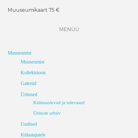
Muuseumikaart 75 €
MENÜÜ
Muuseumist
Muuseumist
Kollektsioon
Galeriid
Üritused
Käimasolevad ja tulevased
Ürituste arhiiv
Uudised
Külastajatele