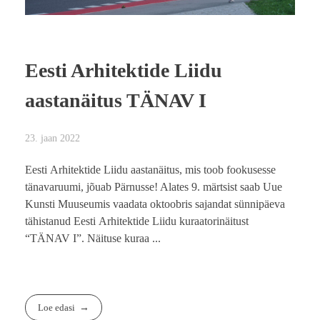
Eesti Arhitektide Liidu
aastanäitus TÄNAV I
23. jaan 2022
Eesti Arhitektide Liidu aastanäitus, mis toob fookusesse
tänavaruumi, jõuab Pärnusse! Alates 9. märtsist saab Uue
Kunsti Muuseumis vaadata oktoobris sajandat sünnipäeva
tähistanud Eesti Arhitektide Liidu kuraatorinäitust
“TÄNAV I”. Näituse kuraa ...
Loe edasi