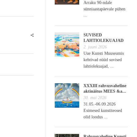
Arraku 90-ndale
sünniaastapäevale pühen
...
SUVISED
LAHTIOLEKUAJAD
2. juuni 2026
Uue Kunsti Muuseumis
kehtivad nüüd suvised
lahtiolekuajad, ...
XXXIII rahvusvaheline
aktinäitus MEES &a...
30. mai 2026
31.05.-06.09.2026
Esimesed kunstiteosed
olid loodus ...
Rahvusvaheline Kunsti