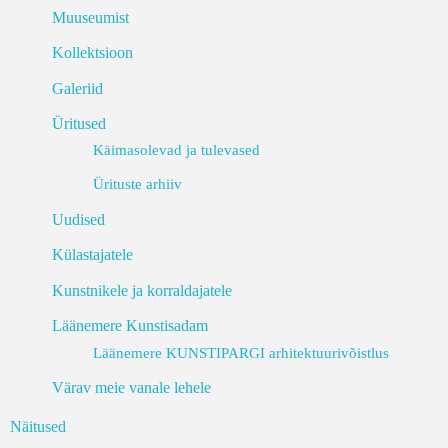
Muuseumist
Kollektsioon
Galeriid
Üritused
Käimasolevad ja tulevased
Ürituste arhiiv
Uudised
Külastajatele
Kunstnikele ja korraldajatele
Läänemere Kunstisadam
Läänemere KUNSTIPARGI arhitektuurivõistlus
Värav meie vanale lehele
Näitused