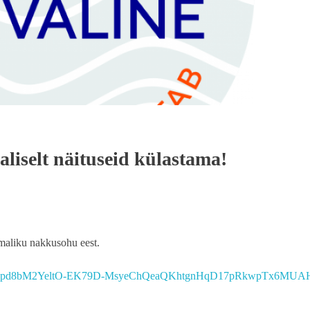
iselt näituseid külastama!
õimaliku nakkusohu eest.
wAR0vMvUIpd8bM2YeltO-EK79D-MsyeChQeaQKhtgnHqD17pRkwpTx6MUA