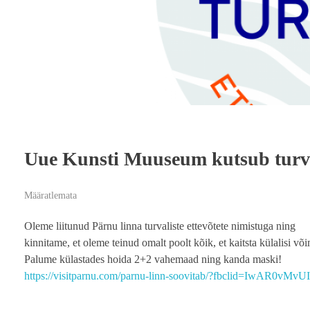
Uue Kunsti Muuseum kutsub turval
Määratlemata
Oleme liitunud Pärnu linna turvaliste ettevõtete nimistuga ning
kinnitame, et oleme teinud omalt poolt kõik, et kaitsta külalisi v
Palume külastades hoida 2+2 vahemaad ning kanda maski!
https://visitparnu.com/parnu-linn-soovitab/?fbclid=I