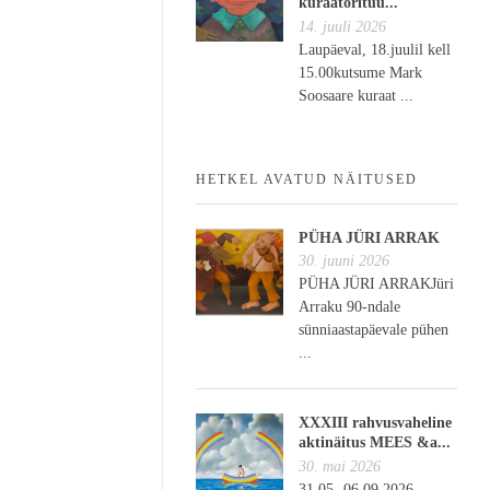
kuraatorituu...
14. juuli 2026
Laupäeval, 18.juulil kell
15.00kutsume Mark
Soosaare kuraat ...
HETKEL AVATUD NÄITUSED
PÜHA JÜRI ARRAK
30. juuni 2026
PÜHA JÜRI ARRAKJüri
Arraku 90-ndale
sünniaastapäevale pühen
...
XXXIII rahvusvaheline
aktinäitus MEES &a...
30. mai 2026
31.05.-06.09.2026