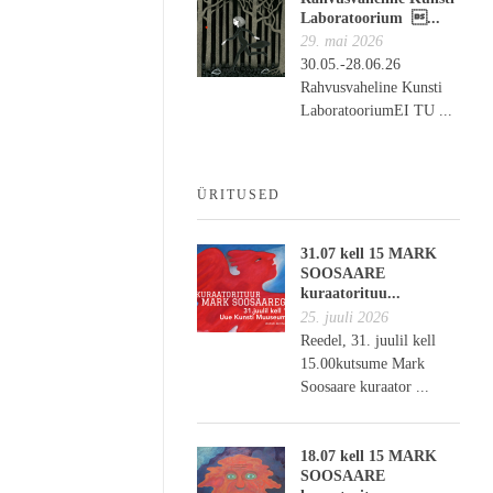
Laboratoorium ...
29. mai 2026
30.05.-28.06.26
Rahvusvaheline Kunsti
LaboratooriumEI TU ...
ÜRITUSED
31.07 kell 15 MARK
SOOSAARE
kuraatorituu...
25. juuli 2026
Reedel, 31. juulil kell
15.00kutsume Mark
Soosaare kuraator ...
18.07 kell 15 MARK
SOOSAARE