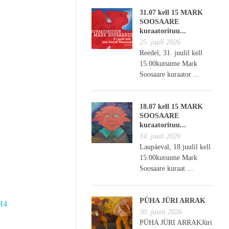
31.07 kell 15 MARK
SOOSAARE
kuraatorituu...
25. juuli 2026
Reedel, 31. juulil kell
15.00kutsume Mark
Soosaare kuraator ...
18.07 kell 15 MARK
SOOSAARE
kuraatorituu...
14. juuli 2026
Laupäeval, 18.juulil kell
15.00kutsume Mark
Soosaare kuraat ...
PÜHA JÜRI ARRAK
H4
30. juuni 2026
PÜHA JÜRI ARRAKJüri