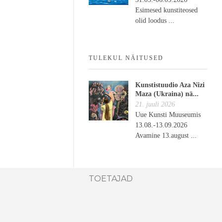
Esimesed kunstiteosed
olid loodus ...
TULEKUL NÄITUSED
Kunstistuudio Aza Nizi
Maza (Ukraina) nä...
21. juuli 2026
Uue Kunsti Muuseumis
13.08.-13.09.2026
Avamine 13.august ...
TOETAJAD