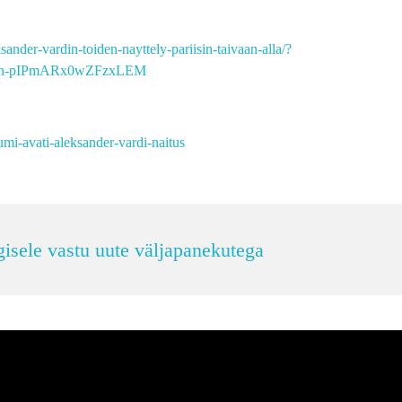
sander-vardin-toiden-nayttely-pariisin-taivaan-alla/?
Iih-pIPmARx0wZFzxLEM
umi-avati-aleksander-vardi-naitus
sele vastu uute väljapanekutega