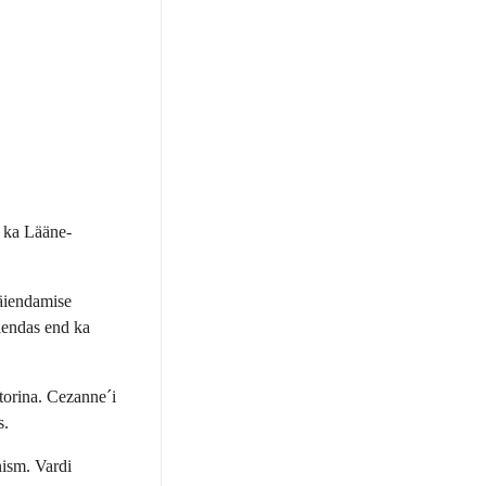
i ka Lääne-
täiendamise
äiendas end ka
atorina. Cezanne´i
s.
nism. Vardi