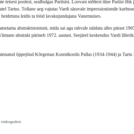
eisest poolest, sealhulgas Pariisist. Loovast mõttest tiine Pariisi õhk 
tel Tartus. Tollane aeg vajutas Vardi säravale impressionismile kurbuse j
a heidetuna leidis ta tööd lavakujundajana Vanemuises.
setama abstraktsionismi, mida sai aga rahvale näidata alles pärast 1965.
 Viimane abstrakt pärineb 1972. aastast. Seejärel keskendus Vardi lilleri
 hinnatud õppejõud Kõrgemas Kunstikoolis Pallas (1934-1944) ja Tartu 
t erakogudest.