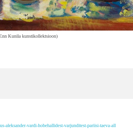
nn Kunila kunstikollektsioon)
s-aleksander-vardi-hobehallidest-varjunditest-pariisi-taeva-all