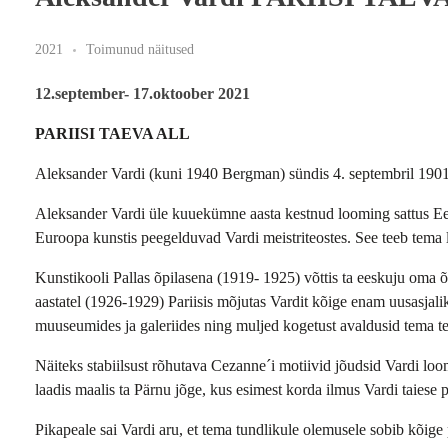
2021
Toimunud näitused
12.september- 17.oktoober 2021
PARIISI TAEVA ALL
Aleksander Vardi (kuni 1940 Bergman) sündis 4. septembril 1901 
Aleksander Vardi üle kuuekümne aasta kestnud looming sattus Ees
Euroopa kunstis peegelduvad Vardi meistriteostes. See teeb tema
Kunstikooli Pallas õpilasena (1919- 1925) võttis ta eeskuju oma
aastatel (1926-1929) Pariisis mõjutas Vardit kõige enam uusasjali
muuseumides ja galeriides ning muljed kogetust avaldusid tema te
Näiteks stabiilsust rõhutava Cezanne´i motiivid jõudsid Vardi loo
laadis maalis ta Pärnu jõge, kus esimest korda ilmus Vardi taiese p
Pikapeale sai Vardi aru, et tema tundlikule olemusele sobib kõige