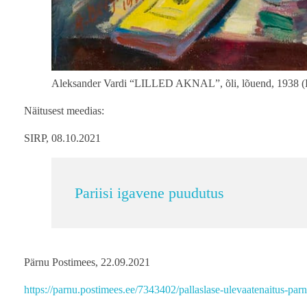
Aleksander Vardi “LILLED AKNAL”, õli, lõuend, 1938 (E
Näitusest meedias:
SIRP, 08.10.2021
Pariisi igavene puudutus
Pärnu Postimees, 22.09.2021
https://parnu.postimees.ee/7343402/pallaslase-ulevaatenaitus-parnu