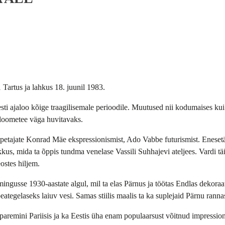
Tartus ja lahkus 18. juunil 1983.
ti ajaloo kõige traagilisemale perioodile. Muutused nii kodumaises ku
 loometee väga huvitavaks.
 õpetajate Konrad Mäe ekspressionismist, Ado Vabbe futurismist. Enese
kkus, mida ta õppis tundma venelase Vassili Suhhajevi ateljees. Vardi t
ostes hiljem.
mingusse 1930-aastate algul, mil ta elas Pärnus ja töötas Endlas dekora
eategelaseks laiuv vesi. Samas stiilis maalis ta ka suplejaid Pärnu ranna
 paremini Pariisis ja ka Eestis üha enam populaarsust võitnud impressio