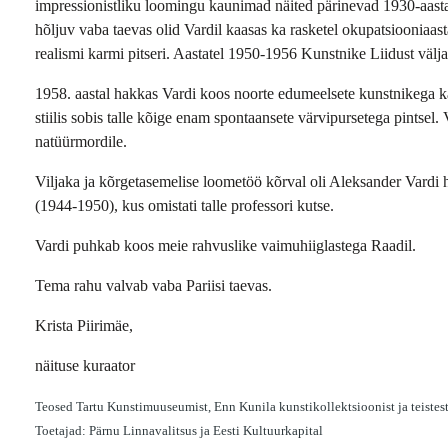
impressionistliku loomingu kaunimad näited pärinevad 1930-aastate t
hõljuv vaba taevas olid Vardil kaasas ka rasketel okupatsiooniaasta
realismi karmi pitseri. Aastatel 1950-1956 Kunstnike Liidust välj
1958. aastal hakkas Vardi koos noorte edumeelsete kunstnikega kat
stiilis sobis talle kõige enam spontaansete värvipursetega pintsel.
natüürmordile.
Viljaka ja kõrgetasemelise loometöö kõrval oli Aleksander Vardi
(1944-1950), kus omistati talle professori kutse.
Vardi puhkab koos meie rahvuslike vaimuhiiglastega Raadil.
Tema rahu valvab vaba Pariisi taevas.
Krista Piirimäe,
näituse kuraator
Teosed Tartu Kunstimuuseumist, Enn Kunila kunstikollektsioonist ja teistes
Toetajad: Pärnu Linnavalitsus ja Eesti Kultuurkapital