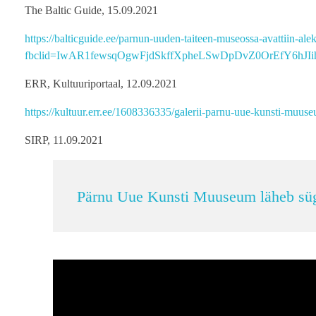
The Baltic Guide, 15.09.2021
https://balticguide.ee/parnun-uuden-taiteen-museossa-avattiin-alek
fbclid=IwAR1fewsqOgwFjdSkffXpheLSwDpDvZ0OrEfY6hJ
ERR, Kultuuriportaal, 12.09.2021
https://kultuur.err.ee/1608336335/galerii-parnu-uue-kunsti-muuse
SIRP, 11.09.2021
Pärnu Uue Kunsti Muuseum läheb sügi