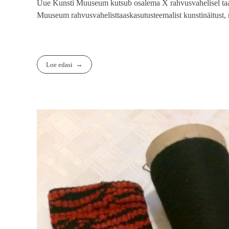
Uue Kunsti Muuseum kutsub osalema X rahvusvahelisel 
Muuseum rahvusvahelisttaaskasutusteemalist kunstinäitust, 
Loe edasi