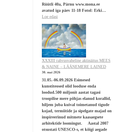
Rüütli 40a, Pärnu www.mona.ee
avatud iga päev 11-18 Fotol: Erki…
Loe edasi
XXXIII rahvusvaheline aktinäitus MEES
& NAINE – LÄÄNEMERE LAINED
30. mai 2026
31.05.-06.09.2026 Esimesed
kunstiteosed olid looduse enda
loodud.500 miljonit aastat tagasi
troopilise mere põhjas elanud korallid,
hiljem juba kuival toimetanud tigude
kojad, termiitide ja sipelgate majad on
inspireerinud mitmete kaasaegsete
arhitektide loomingut. Aastal 2007
otsustati UNESCO-s, et kõigi aegade