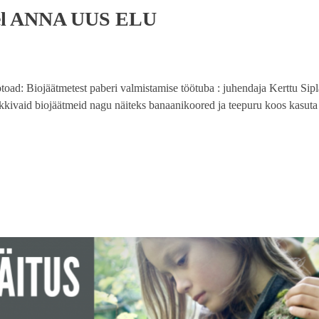
el ANNA UUS ELU
: Biojäätmetest paberi valmistamise töötuba : juhendaja Kerttu Sip
kivaid biojäätmeid nagu näiteks banaanikoored ja teepuru koos kasuta 