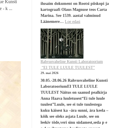
ue Kunsti
ilusaim dokument on Rootsi piiskopi ja
- k ...
kartograafi Olaus Magnuse teos Carta
Marina. See 1539. aastal valminud
Läänemere…
Loe edasi
Rahvusvaheline Kunsti Laboratoorium
“EI TULE LUULE TUULEST”
29. mai 2026
30.05.-28.06.26 Rahvusvaheline Kunsti
LaboratooriumEI TULE LUULE
TUULEST Näitus on saanud pealkirja
Anna Haava luuletusest“Ei tule luule
tuulest”Luule, see ei tule tuulestega
kuku käisest ka –ära sunni, ära keela –
kõik see oleks asjata Luule, see on
leekiv tõde,veri sinu südamest,seda p e