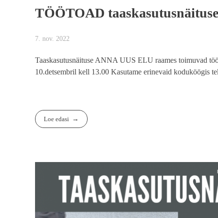
TÖÖTOAD taaskasutusnäitus
7. nov. 2022
Taaskasutusnäituse ANNA UUS ELU raames toimuvad töötoad
10.detsembril kell 13.00 Kasutame erinevaid koduköögis tek
Loe edasi