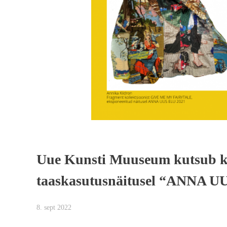
Uue Kunsti Muuseum kutsub ku
taaskasutusnäitusel “ANNA UU
8. sept 2022