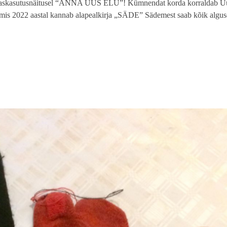
taaskasutusnäitusel “ANNA UUS ELU”! Kümnendat korda korraldab U
mis 2022 aastal kannab alapealkirja „SÄDE” Sädemest saab kõik alguse 