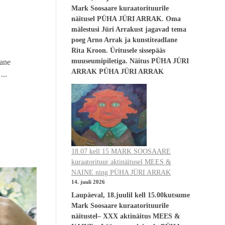
Mark Soosaare kuraatorituurile
näitusel PÜHA JÜRI ARRAK. Oma
mälestusi Jüri Arrakust jagavad tema
poeg Arno Arrak ja kunstiteadlane
Rita Kroon. Üritusele sissepääs
muuseumipiletiga. Näitus PÜHA JÜRI
lane
ARRAK PÜHA JÜRI ARRAK
...
18.07 kell 15 MARK SOOSAARE
kuraatorituur aktinäitusel MEES &
NAINE ning PÜHA JÜRI ARRAK
14. juuli 2026
Laupäeval, 18.juulil kell 15.00kutsume
Mark Soosaare kuraatorituurile
näitustel– XXX aktinäitus MEES &