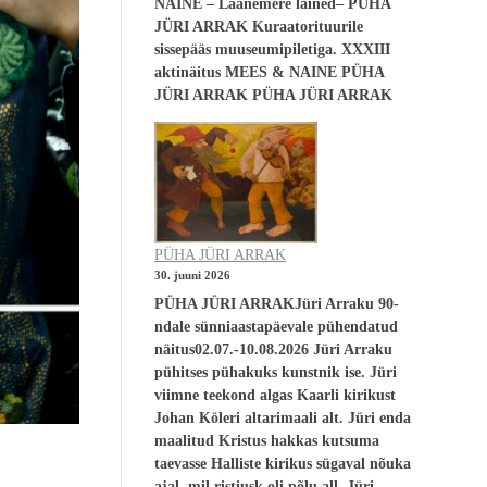
NAINE – Läänemere lained– PÜHA
JÜRI ARRAK Kuraatorituurile
sissepääs muuseumipiletiga. XXXIII
aktinäitus MEES & NAINE PÜHA
JÜRI ARRAK PÜHA JÜRI ARRAK
PÜHA JÜRI ARRAK
30. juuni 2026
PÜHA JÜRI ARRAKJüri Arraku 90-
ndale sünniaastapäevale pühendatud
näitus02.07.-10.08.2026 Jüri Arraku
pühitses pühakuks kunstnik ise. Jüri
viimne teekond algas Kaarli kirikust
Johan Köleri altarimaali alt. Jüri enda
maalitud Kristus hakkas kutsuma
taevasse Halliste kirikus sügaval nõuka
ajal, mil ristiusk oli põlu all. Jüri