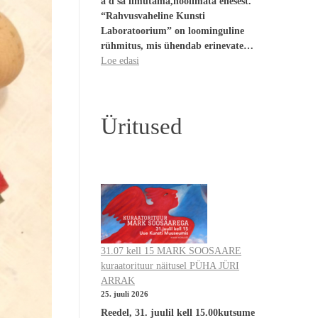
a d sa ilmutama,hoolimata enesest.
“Rahvusvaheline Kunsti
Laboratoorium” on loominguline
rühmitus, mis ühendab erinevate…
Loe edasi
Üritused
31.07 kell 15 MARK SOOSAARE
kuraatorituur näitusel PÜHA JÜRI
ARRAK
25. juuli 2026
Reedel, 31. juulil kell 15.00kutsume