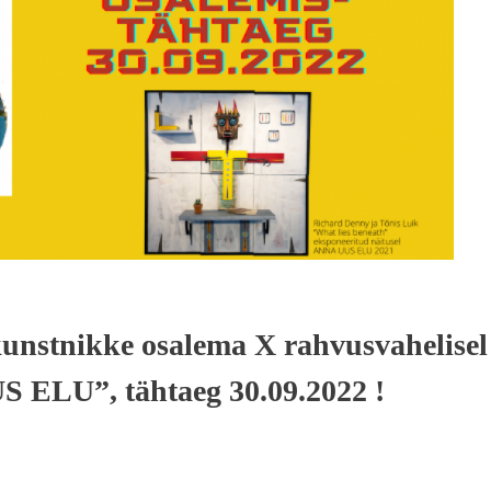
nstnikke osalema X rahvusvahelisel
S ELU”, tähtaeg 30.09.2022 !