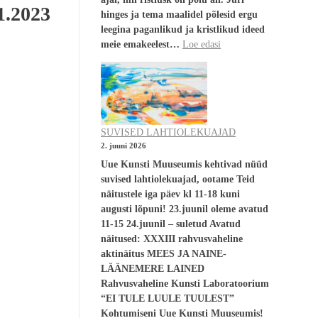
1.2023
hinges ja tema maalidel põlesid ergu
leegina paganlikud ja kristlikud ideed
meie emakeelest…
Loe edasi
SUVISED LAHTIOLEKUAJAD
2. juuni 2026
Uue Kunsti Muuseumis kehtivad nüüd
suvised lahtiolekuajad, ootame Teid
näitustele iga päev kl 11-18 kuni
augusti lõpuni! 23.juunil oleme avatud
11-15 24.juunil – suletud Avatud
näitused: XXXIII rahvusvaheline
aktinäitus MEES JA NAINE-
LÄÄNEMERE LAINED
Rahvusvaheline Kunsti Laboratoorium
“EI TULE LUULE TUULEST”
Kohtumiseni Uue Kunsti Muuseumis!